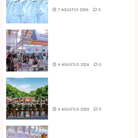
Hadirkan Edisi Paskibraka
7 AGUSTUS 2026
0
Kembali Hadir di Jakarta, IGHE
2026 Jadi Gerbang Inovasi dan
Peluang Bisnis Industri Gifts dan
Housewares Asia Tenggara
6 AGUSTUS 2026
0
Peringati Hari Mangrove Sedunia,
Prudential Indonesia Tanam 5.500
Mangrove
6 AGUSTUS 2026
0
Temukan Ribuan Mainan dan