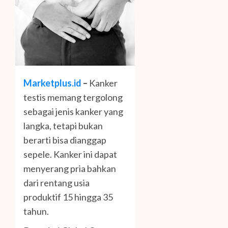
Marketplus.id
–
Kanker
testis memang tergolong
sebagai jenis kanker yang
langka, tetapi bukan
berarti bisa dianggap
sepele. Kanker ini dapat
menyerang pria bahkan
dari rentang usia
produktif 15 hingga 35
tahun.