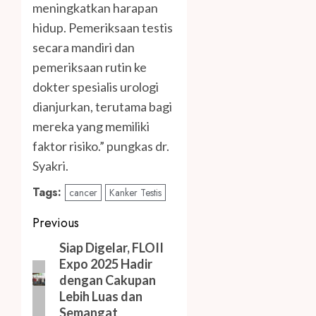
meningkatkan harapan
hidup. Pemeriksaan testis
secara mandiri dan
pemeriksaan rutin ke
dokter spesialis urologi
dianjurkan, terutama bagi
mereka yang memiliki
faktor risiko.” pungkas dr.
Syakri.
Tags:
cancer
Kanker Testis
Post
Previous
navigation
Previous
Siap Digelar, FLOII
Expo 2025 Hadir
post:
dengan Cakupan
Lebih Luas dan
Semangat