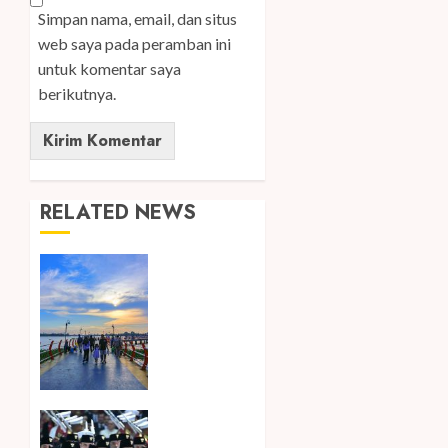
Simpan nama, email, dan situs
web saya pada peramban ini
untuk komentar saya
berikutnya.
RELATED NEWS
Ini Lima
Tren
Perjalanan
yang
Membentuk
Industri
Wisata
di Paruh
Songkok
Kedua
BHS dan