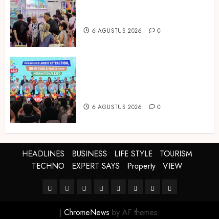
Produk Bayi dari Seluruh Dunia di
IBTE 2026
6 AGUSTUS 2026
0
Dorong Investasi Taman Rekreasi
dan Pariwisata Berkualitas, Fun
Asia Expo 2026 Resmi Digelar
6 AGUSTUS 2026
0
HEADLINES
BUSINESS
LIFE STYLE
TOURISM
TECHNO
EXPERT SAYS
Property
VIEW
HEADLINES
BUSINESS
LIFE
TOURISM
TECHNO
EXPERT
Property
VIEW
STYLE
SAYS
|
ChromeNews
by AF themes.