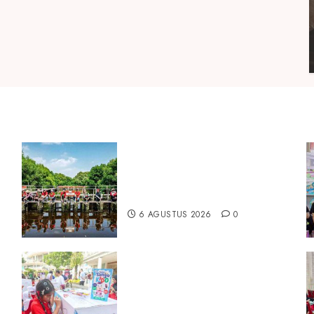
E
Peringati Hari Mangrove
Sedunia, Prudential Indonesia
Tanam 5.500 Mangrove
a
6 AGUSTUS 2026
0
Susu Tango Kido Luncurkan
Susu Full Cream Fresh Milk
26
Tanpa Tambahan Sukrosa