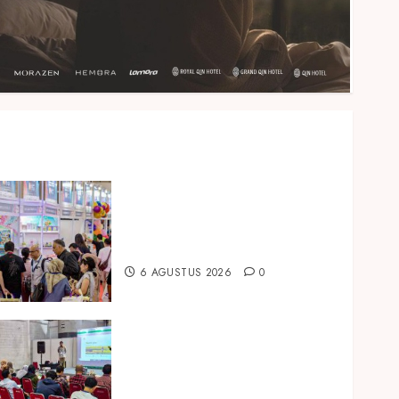
Temukan Ribuan Mainan dan
Produk Bayi dari Seluruh Dunia
di IBTE 2026
6 AGUSTUS 2026
0
Hadir di Inagritech 2026, Pupuk
Hayati Dinosaurus Tawarkan
Solusi Pembenah Tanah
Berbasis Bio-Teknologi