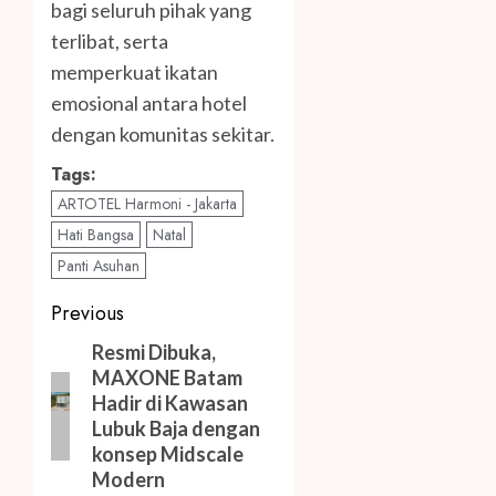
bagi seluruh pihak yang
terlibat, serta
memperkuat ikatan
emosional antara hotel
dengan komunitas sekitar.
Tags:
ARTOTEL Harmoni - Jakarta
Hati Bangsa
Natal
Panti Asuhan
Post
Previous
navigation
Previous
Resmi Dibuka,
MAXONE Batam
post:
Hadir di Kawasan
Lubuk Baja dengan
konsep Midscale
Modern