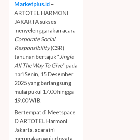
Marketplus.id
–
ARTOTEL HARMONI
JAKARTA sukses
menyelenggarakan acara
Corporate Social
Responsibility
(CSR)
tahunan bertajuk “
Jingle
All The Way To Give
” pada
hari Senin, 15 Desember
2025 yang berlangsung
mulai pukul 17.00 hingga
19.00 WIB.
Bertempat di Meetspace
D ARTOTEL Harmoni
Jakarta, acara ini
merupakan wujud nyata