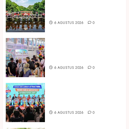
Peringati Hari Mangrove Sedunia,
Prudential Indonesia Tanam 5.500
Mangrove
6 AGUSTUS 2026
0
Temukan Ribuan Mainan dan
Produk Bayi dari Seluruh Dunia di
IBTE 2026
6 AGUSTUS 2026
0
Dorong Investasi Taman Rekreasi
dan Pariwisata Berkualitas, Fun
Asia Expo 2026 Resmi Digelar
6 AGUSTUS 2026
0