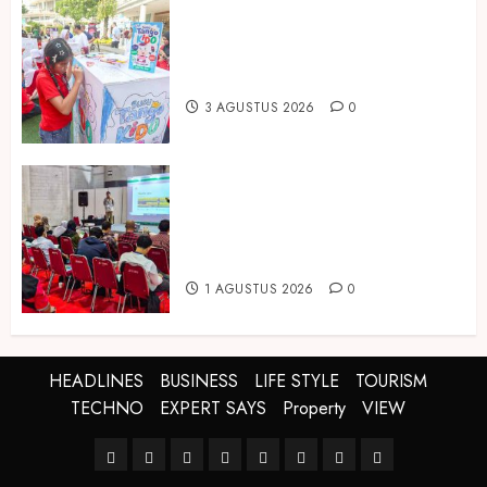
Susu Tango Kido Luncurkan Susu
Full Cream Fresh Milk Tanpa
Tambahan Sukrosa
3 AGUSTUS 2026
0
Hadir di Inagritech 2026, Pupuk
Hayati Dinosaurus Tawarkan
Solusi Pembenah Tanah Berbasis
Bio-Teknologi
1 AGUSTUS 2026
0
HEADLINES
BUSINESS
LIFE STYLE
TOURISM
TECHNO
EXPERT SAYS
Property
VIEW
HEADLINES
BUSINESS
LIFE
TOURISM
TECHNO
EXPERT
Property
VIEW
STYLE
SAYS