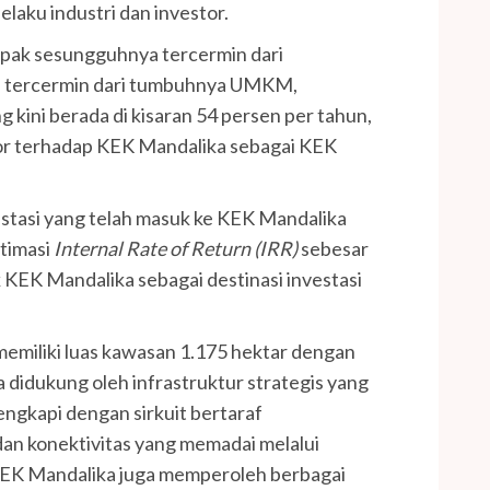
elaku industri dan investor.
pak sesungguhnya tercermin dari
ni tercermin dari tumbuhnya UMKM,
 kini berada di kisaran 54 persen per tahun,
or terhadap KEK Mandalika sebagai KEK
estasi yang telah masuk ke KEK Mandalika
stimasi
Internal Rate of Return (IRR)
sebesar
 KEK Mandalika sebagai destinasi investasi
memiliki luas kawasan 1.175 hektar dengan
a didukung oleh infrastruktur strategis yang
engkapi dengan sirkuit bertaraf
 dan konektivitas yang memadai melalui
KEK Mandalika juga memperoleh berbagai