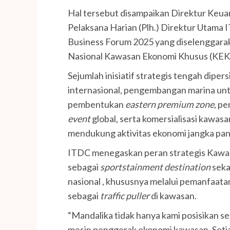
Hal tersebut disampaikan Direktur Keua
Pelaksana Harian (Plh.) Direktur Utama 
Business Forum 2025 yang diselenggara
Nasional Kawasan Ekonomi Khusus (KEK) 
Sejumlah inisiatif strategis tengah diper
internasional, pengembangan marina unt
pembentukan
eastern premium zone
, p
event
global, serta komersialisasi kawas
mendukung aktivitas ekonomi jangka pan
ITDC menegaskan peran strategis Kawa
sebagai
sportstainment destination
seka
nasional , khususnya melalui pemanfaata
sebagai
traffic puller
di kawasan.
“Mandalika tidak hanya kami posisikan seb
mesin penggerak ekonomi kawasan. Setiap