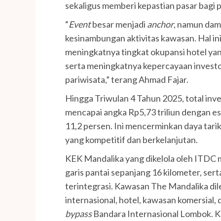
sekaligus memberi kepastian pasar bagi p
“
Event
besar menjadi
anchor
, namun dam
kesinambungan aktivitas kawasan. Hal i
meningkatnya tingkat okupansi hotel yang
serta meningkatnya kepercayaan invest
pariwisata,” terang Ahmad Fajar.
Hingga Triwulan 4 Tahun 2025, total inv
mencapai angka Rp5,73 triliun dengan e
11,2 persen. Ini mencerminkan daya tarik
yang kompetitif dan berkelanjutan.
KEK Mandalika yang dikelola oleh ITDC 
garis pantai sepanjang 16 kilometer, sert
terintegrasi. Kawasan The Mandalika dil
internasional, hotel, kawasan komersial,
bypass
Bandara Internasional Lombok. 