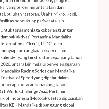
lanjutan tersebut mendorong progres
a, yang tercermin antara lain dari
l, puluhan restoran, Usaha Mikro, Kecil,
ilitas pendukung pariwisata lain.
Untuk terus menjaga keberlangsungan
dampak aktivasi Pertamina Mandalika
International Circuit, ITDC telah
menyiapkan rangkaian
event
dalam
kalender yang terstruktur sepanjang tahun
2026, antara lain melalui penyelenggaraan
Mandalika Racing Series dan Mandalika
Festival of Speed yang digelar dalam
beberapa putaran sepanjang tahun.
 GT World Challenge Asia, Pertamina
rix of Indonesia (MotoGP), tetap diposisikan
litas KEK Mandalika di panggung global