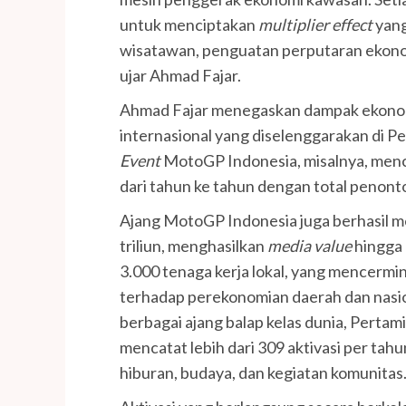
untuk menciptakan
multiplier effect
yang
wisatawan, penguatan perputaran ekonom
ujar Ahmad Fajar.
Ahmad Fajar menegaskan dampak ekonomi 
internasional yang diselenggarakan di Pe
Event
MotoGP Indonesia, misalnya, menc
dari tahun ke tahun dengan total penont
Ajang MotoGP Indonesia juga berhasil 
triliun, menghasilkan
media value
hingga 
3.000 tenaga kerja lokal, yang mencermi
terhadap perekonomian daerah dan nasio
berbagai ajang balap kelas dunia, Pertami
mencatat lebih dari 309 aktivasi per tah
hiburan, budaya, dan kegiatan komunitas