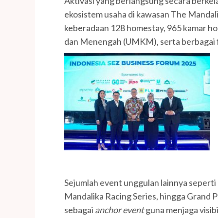
Aktivasi yang berlangsung secara berke
ekosistem usaha di kawasan The Mandalik
keberadaan 128 homestay, 965 kamar hote
dan Menengah (UMKM), serta berbagai fas
Sejumlah event unggulan lainnya seperti
Mandalika Racing Series, hingga Grand P
sebagai
anchor event
guna menjaga visibi