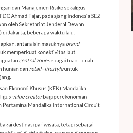
ngan dan Manajemen Risiko sekaligus
ITDC Ahmad Fajar, pada ajang Indonesia SEZ
kan oleh Sekretariat Jenderal Dewan
di Jakarta, beberapa waktu lalu.
siapkan, antara lain masuknya
brand
uk memperkuat konektivitas laut,
enguatan
central zone
sebagai tuan rumah
an hunian dan
retail–lifestyle
untuk
jang.
san Ekonomi Khusus (KEK) Mandalika
ligus
value creator
bagi perekonomian
n Pertamina Mandalika International Circuit
agai destinasi pariwisata, tetapi sebagai
 aktivasi di sirkuit dan kawasan dirancang