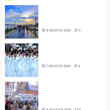
Ini Lima Tren Perjalanan yang
Membentuk Industri Wisata di
Paruh Kedua 2026
8 AGUSTUS 2026
0
Songkok BHS dan Atlas Kembali
Hadirkan Edisi Paskibraka
7 AGUSTUS 2026
0
Kembali Hadir di Jakarta, IGHE
2026 Jadi Gerbang Inovasi dan
Peluang Bisnis Industri Gifts dan
Housewares Asia Tenggara
6 AGUSTUS 2026
0