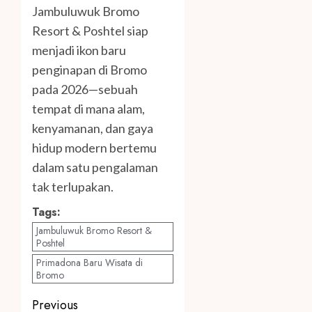
Jambuluwuk Bromo
Resort & Poshtel siap
menjadi ikon baru
penginapan di Bromo
pada 2026—sebuah
tempat di mana alam,
kenyamanan, dan gaya
hidup modern bertemu
dalam satu pengalaman
tak terlupakan.
Tags:
Jambuluwuk Bromo Resort &
Poshtel
Primadona Baru Wisata di
Bromo
Post
Previous