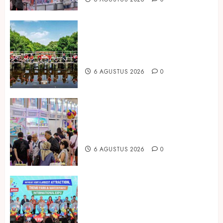
Peringati Hari Mangrove Sedunia,
Prudential Indonesia Tanam 5.500
Mangrove
6 AGUSTUS 2026
0
Temukan Ribuan Mainan dan
Produk Bayi dari Seluruh Dunia di
IBTE 2026
6 AGUSTUS 2026
0
Dorong Investasi Taman Rekreasi
dan Pariwisata Berkualitas, Fun
Asia Expo 2026 Resmi Digelar