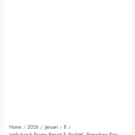
Home
2026
Januari
8
Jambuluwuk Bromo Resort & Poshtel, Primadona Baru