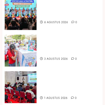
Dorong Investasi Taman Rekreasi
dan Pariwisata Berkualitas, Fun
Asia Expo 2026 Resmi Digelar
6 AGUSTUS 2026
0
Susu Tango Kido Luncurkan Susu
Full Cream Fresh Milk Tanpa
Tambahan Sukrosa
3 AGUSTUS 2026
0
Hadir di Inagritech 2026, Pupuk
Hayati Dinosaurus Tawarkan
Solusi Pembenah Tanah Berbasis
Bio-Teknologi
1 AGUSTUS 2026
0