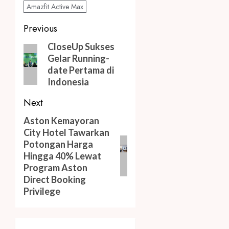
Amazfit Active Max
Post
Previous
navigation
Previous
CloseUp Sukses
Gelar Running-
post:
date Pertama di
Indonesia
Next
Next
Aston Kemayoran
City Hotel Tawarkan
post:
Potongan Harga
Hingga 40% Lewat
Program Aston
Direct Booking
Privilege