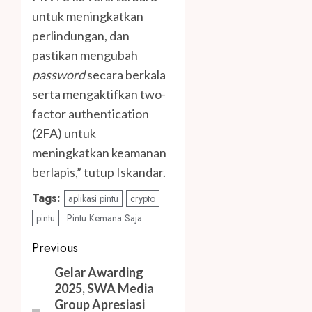
untuk meningkatkan
perlindungan, dan
pastikan mengubah
password
secara berkala
serta mengaktifkan two-
factor authentication
(2FA) untuk
meningkatkan keamanan
berlapis,” tutup Iskandar.
Tags:
aplikasi pintu
crypto
pintu
Pintu Kemana Saja
Post
Previous
navigation
Previous
Gelar Awarding
2025, SWA Media
post:
Group Apresiasi