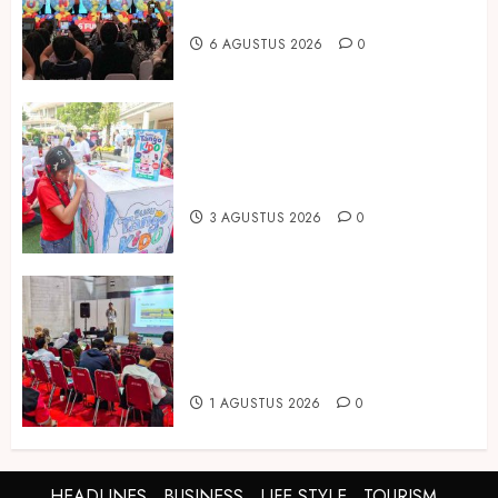
Asia Expo 2026 Resmi Digelar
6 AGUSTUS 2026
0
Susu Tango Kido Luncurkan Susu
Full Cream Fresh Milk Tanpa
Tambahan Sukrosa
3 AGUSTUS 2026
0
Hadir di Inagritech 2026, Pupuk
Hayati Dinosaurus Tawarkan
Solusi Pembenah Tanah Berbasis
Bio-Teknologi
1 AGUSTUS 2026
0
HEADLINES
BUSINESS
LIFE STYLE
TOURISM