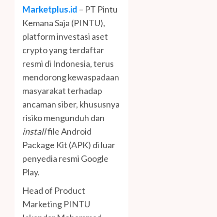
Marketplus.id
– PT Pintu
Kemana Saja (PINTU),
platform investasi aset
crypto yang terdaftar
resmi di Indonesia, terus
mendorong kewaspadaan
masyarakat terhadap
ancaman siber, khususnya
risiko mengunduh dan
install
file Android
Package Kit (APK) di luar
penyedia resmi Google
Play.
Head of Product
Marketing PINTU