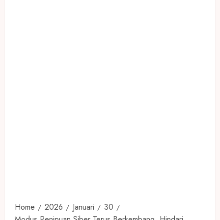
Home
2026
Januari
30
Modus Penipuan Siber Terus Berkembang, Hindari