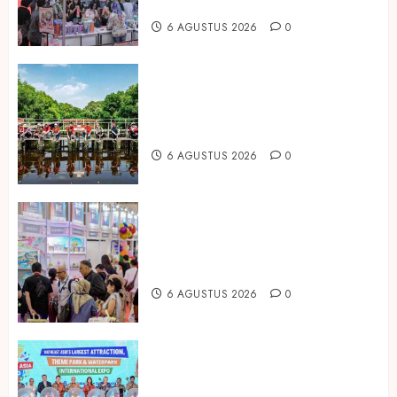
Housewares Asia Tenggara
6 AGUSTUS 2026
0
Peringati Hari Mangrove Sedunia,
Prudential Indonesia Tanam 5.500
Mangrove
6 AGUSTUS 2026
0
Temukan Ribuan Mainan dan
Produk Bayi dari Seluruh Dunia di
IBTE 2026
6 AGUSTUS 2026
0
Dorong Investasi Taman Rekreasi
dan Pariwisata Berkualitas, Fun