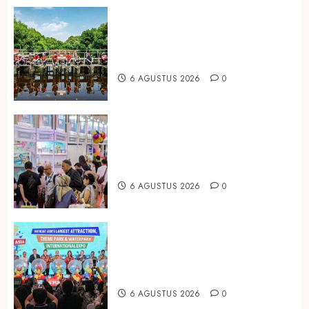
Peringati Hari Mangrove Sedunia,
Prudential Indonesia Tanam 5.500
Mangrove
6 AGUSTUS 2026
0
Temukan Ribuan Mainan dan
Produk Bayi dari Seluruh Dunia di
IBTE 2026
6 AGUSTUS 2026
0
Dorong Investasi Taman Rekreasi
dan Pariwisata Berkualitas, Fun
Asia Expo 2026 Resmi Digelar
6 AGUSTUS 2026
0