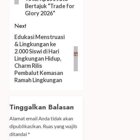
Bertajuk “Trade for
Glory 2026”
Next
Next
Edukasi Menstruasi
& Lingkungan ke
post:
2.000 Siswi di Hari
Lingkungan Hidup,
Charm Rilis
Pembalut Kemasan
Ramah Lingkungan
Tinggalkan Balasan
Alamat email Anda tidak akan
dipublikasikan.
Ruas yang wajib
ditandai
*