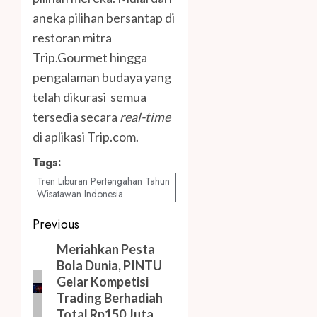
aneka pilihan bersantap di
restoran mitra
Trip.Gourmet hingga
pengalaman budaya yang
telah dikurasi semua
tersedia secara
real-time
di aplikasi Trip.com.
Tags:
Tren Liburan Pertengahan Tahun
Wisatawan Indonesia
Post
Previous
navigation
Previous
Meriahkan Pesta
Bola Dunia, PINTU
post:
Gelar Kompetisi
Trading Berhadiah
Total Rp150 Juta