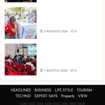
Susu Tango Kido Luncurkan Susu
Full Cream Fresh Milk Tanpa
Tambahan Sukrosa
3 AGUSTUS 2026
0
Hadir di Inagritech 2026, Pupuk
Hayati Dinosaurus Tawarkan
Solusi Pembenah Tanah Berbasis
Bio-Teknologi
1 AGUSTUS 2026
0
HEADLINES
BUSINESS
LIFE STYLE
TOURISM
TECHNO
EXPERT SAYS
Property
VIEW