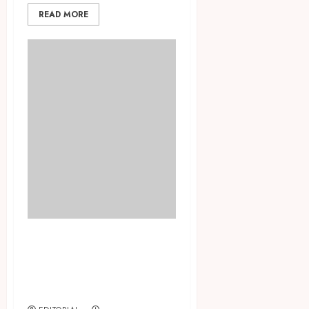
READ MORE
Jenius Co.Creation Week
2020, Ajak Digital Savvy
Berteman dengan
Perubahan