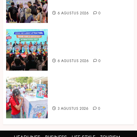
IBTE 2026
6 AGUSTUS 2026
0
Dorong Investasi Taman Rekreasi
dan Pariwisata Berkualitas, Fun
Asia Expo 2026 Resmi Digelar
6 AGUSTUS 2026
0
Susu Tango Kido Luncurkan Susu
Full Cream Fresh Milk Tanpa
Tambahan Sukrosa
3 AGUSTUS 2026
0