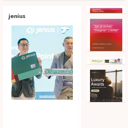
jenius
Jenius Hadirkan KrisFlyer
Miles dan Traveloka Points
untuk Penukaran Yay Points