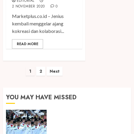
EDITORIAL
2 NOVEMBER 2020
0
Marketplus.co.id – Jenius
kembali menggelar ajang
kokreasi dan kolaborasi...
READ MORE
Paginasi
1
2
Next
pos
YOU MAY HAVE MISSED
Songkok BHS dan Atlas Kembali
Hadirkan Edisi Paskibraka