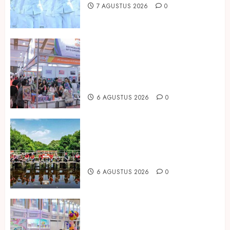
7 AGUSTUS 2026
0
Kembali Hadir di Jakarta, IGHE
2026 Jadi Gerbang Inovasi dan
Peluang Bisnis Industri Gifts dan
Housewares Asia Tenggara
6 AGUSTUS 2026
0
Peringati Hari Mangrove Sedunia,
Prudential Indonesia Tanam 5.500
Mangrove
6 AGUSTUS 2026
0
Temukan Ribuan Mainan dan
Produk Bayi dari Seluruh Dunia di