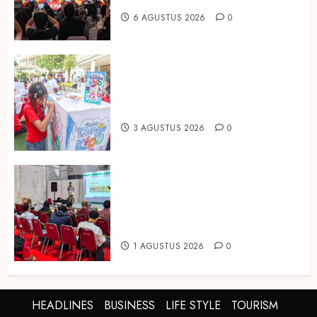
6 AGUSTUS 2026
0
Susu Tango Kido Luncurkan Susu
Full Cream Fresh Milk Tanpa
Tambahan Sukrosa
3 AGUSTUS 2026
0
Hadir di Inagritech 2026, Pupuk
Hayati Dinosaurus Tawarkan
Solusi Pembenah Tanah Berbasis
Bio-Teknologi
1 AGUSTUS 2026
0
HEADLINES
BUSINESS
LIFE STYLE
TOURISM