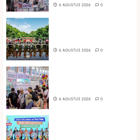
6 AGUSTUS 2026
0
Peringati Hari Mangrove Sedunia,
Prudential Indonesia Tanam 5.500
Mangrove
6 AGUSTUS 2026
0
Temukan Ribuan Mainan dan
Produk Bayi dari Seluruh Dunia di
IBTE 2026
6 AGUSTUS 2026
0
Dorong Investasi Taman Rekreasi
dan Pariwisata Berkualitas, Fun
Asia Expo 2026 Resmi Digelar