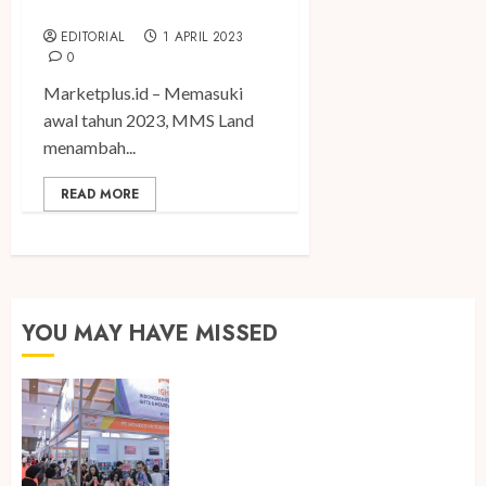
Mewah di Bali
EDITORIAL
1 APRIL 2023
0
Marketplus.id – Memasuki
awal tahun 2023, MMS Land
menambah...
READ MORE
YOU MAY HAVE MISSED
Kembali Hadir di Jakarta, IGHE
2026 Jadi Gerbang Inovasi dan
Peluang Bisnis Industri Gifts dan
Housewares Asia Tenggara