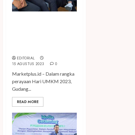
Dorong UMKM Naik Kelas,
GudangAda Gelar Diskusi
Transformasi Rantai Pasok
Melalui Ekosistem Digital
B2B
EDITORIAL
15 AGUSTUS 2023
0
Marketplus.id – Dalam rangka
perayaan Hari UMKM 2023,
Gudang...
READ MORE