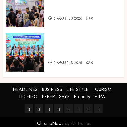
Produk Bayi dari Seluruh Dunia di
IBTE 2026
6 AGUSTUS 2026
0
Dorong Investasi Taman Rekreasi
dan Pariwisata Berkualitas, Fun
Asia Expo 2026 Resmi Digelar
6 AGUSTUS 2026
0
HEADLINES
BUSINESS
LIFE STYLE
TOURISM
TECHNO
EXPERT SAYS
Property
VIEW
HEADLINES
BUSINESS
LIFE
TOURISM
TECHNO
EXPERT
Property
VIEW
STYLE
SAYS
|
ChromeNews
by AF themes.