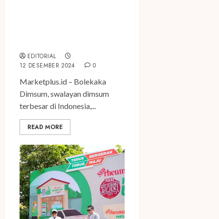
Perkuat Kolaborasi,
Bolekaka Dimsum Festival
2024 Bedah Perihal Bisnis
UMKM
EDITORIAL
12 DESEMBER 2024
0
Marketplus.id – Bolekaka
Dimsum, swalayan dimsum
terbesar di Indonesia,...
READ MORE