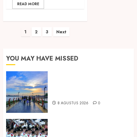
READ MORE
Paginasi
1
2
3
Next
pos
YOU MAY HAVE MISSED
Ini Lima Tren Perjalanan yang
Membentuk Industri Wisata di
Paruh Kedua 2026
8 AGUSTUS 2026
0
Songkok BHS dan Atlas Kembali