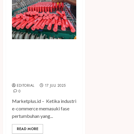
Riset Ipsos 2025, Begini
Lanskap Perkembangan
UMKM dan Brand Lokal di
Tengah Persaingan E-
Commerce
EDITORIAL
17 JULI 2025
0
Marketplus.id – Ketika industri
e-commerce memasuki fase
pertumbuhan yang...
READ MORE