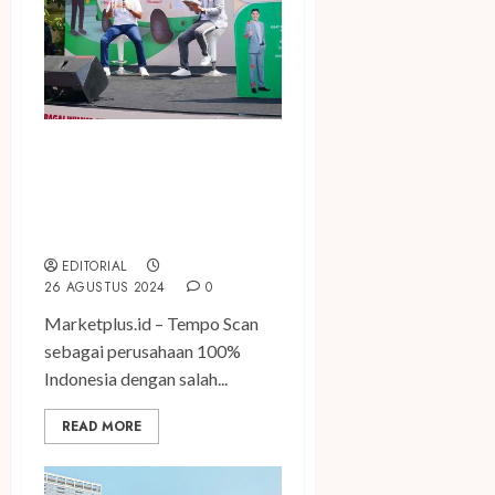
Dorong Kemajuan UMKM,
NEO rheumacyl Gelar NEO
Pejuang Rejeki Peduli UMKM
2024
EDITORIAL
26 AGUSTUS 2024
0
Marketplus.id – Tempo Scan
sebagai perusahaan 100%
Indonesia dengan salah...
READ MORE