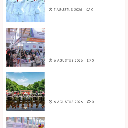
Hadirkan Edisi Paskibraka
7 AGUSTUS 2026
0
Kembali Hadir di Jakarta, IGHE
2026 Jadi Gerbang Inovasi dan
Peluang Bisnis Industri Gifts dan
Housewares Asia Tenggara
6 AGUSTUS 2026
0
Peringati Hari Mangrove Sedunia,
Prudential Indonesia Tanam 5.500
Mangrove
6 AGUSTUS 2026
0
Temukan Ribuan Mainan dan