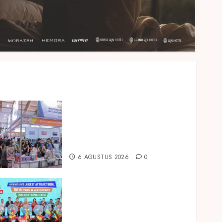
Kembali Hadir di Jakarta, IGHE
2026 Jadi Gerbang Inovasi dan
Peluang Bisnis Industri Gifts
dan Housewares Asia Tenggara
6 AGUSTUS 2026
0
Dorong Investasi Taman
Rekreasi dan Pariwisata
Berkualitas, Fun Asia Expo 2026
Resmi Digelar