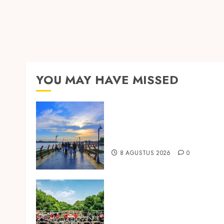
YOU MAY HAVE MISSED
Ini Lima Tren Perjalanan yang
Membentuk Industri Wisata d
Paruh Kedua 2026
8 AGUSTUS 2026
0
Peringati Hari Mangrove
Sedunia, Prudential Indonesia
Tanam 5.500 Mangrove