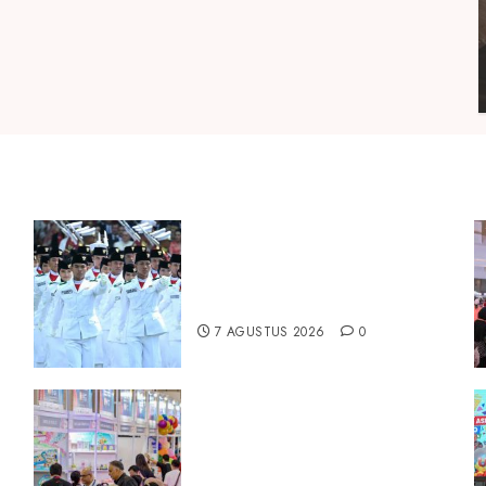
Songkok BHS dan Atlas
i
Kembali Hadirkan Edisi
Paskibraka
7 AGUSTUS 2026
0
Temukan Ribuan Mainan dan
Produk Bayi dari Seluruh Dunia
di IBTE 2026