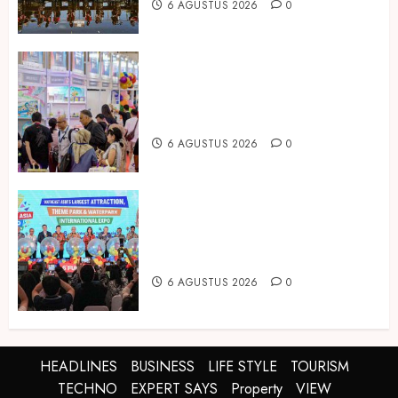
6 AGUSTUS 2026
0
Temukan Ribuan Mainan dan
Produk Bayi dari Seluruh Dunia di
IBTE 2026
6 AGUSTUS 2026
0
Dorong Investasi Taman Rekreasi
dan Pariwisata Berkualitas, Fun
Asia Expo 2026 Resmi Digelar
6 AGUSTUS 2026
0
HEADLINES
BUSINESS
LIFE STYLE
TOURISM
TECHNO
EXPERT SAYS
Property
VIEW