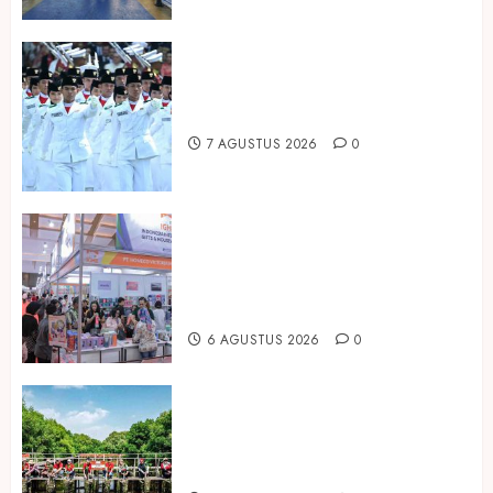
Songkok BHS dan Atlas Kembali
Hadirkan Edisi Paskibraka
7 AGUSTUS 2026
0
Kembali Hadir di Jakarta, IGHE
2026 Jadi Gerbang Inovasi dan
Peluang Bisnis Industri Gifts dan
Housewares Asia Tenggara
6 AGUSTUS 2026
0
Peringati Hari Mangrove Sedunia,
Prudential Indonesia Tanam 5.500
Mangrove