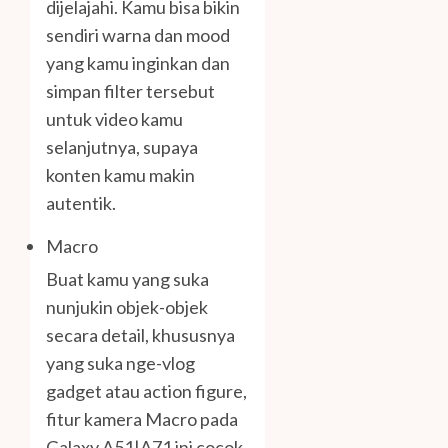
dijelajahi. Kamu bisa bikin
sendiri warna dan mood
yang kamu inginkan dan
simpan filter tersebut
untuk video kamu
selanjutnya, supaya
konten kamu makin
autentik.
Macro
Buat kamu yang suka
nunjukin objek-objek
secara detail, khususnya
yang suka nge-vlog
gadget atau action figure,
fitur kamera Macro pada
Galaxy A51|A71 ini cocok