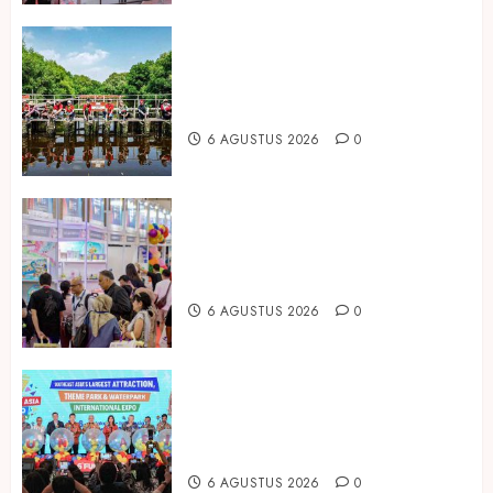
Peringati Hari Mangrove Sedunia,
Prudential Indonesia Tanam 5.500
Mangrove
6 AGUSTUS 2026
0
Temukan Ribuan Mainan dan
Produk Bayi dari Seluruh Dunia di
IBTE 2026
6 AGUSTUS 2026
0
Dorong Investasi Taman Rekreasi
dan Pariwisata Berkualitas, Fun
Asia Expo 2026 Resmi Digelar
6 AGUSTUS 2026
0