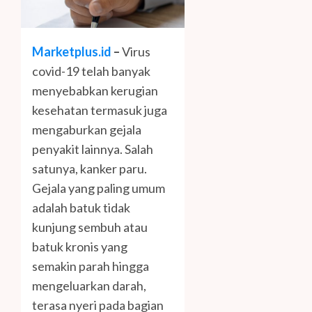
Marketplus.id
–
Virus
covid-19 telah banyak
menyebabkan kerugian
kesehatan termasuk juga
mengaburkan gejala
penyakit lainnya. Salah
satunya, kanker paru.
Gejala yang paling umum
adalah batuk tidak
kunjung sembuh atau
batuk kronis yang
semakin parah hingga
mengeluarkan darah,
terasa nyeri pada bagian