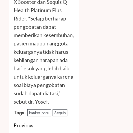
XBooster dan Sequis Q
Health Platinum Plus
Rider. “Selagi berharap
pengobatan dapat
memberikan kesembuhan,
pasien maupun anggota
keluarganya tidak harus
kehilangan harapan ada
hari esok yang lebih baik
untuk keluarganya karena
soal biaya pengobatan
sudah dapat diatasi,”
sebut dr. Yosef.
Tags:
kanker paru
Sequis
Post
Previous