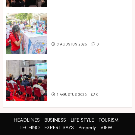
Susu Tango Kido Luncurkan Susu
Full Cream Fresh Milk Tanpa
Tambahan Sukrosa
3 AGUSTUS 2026
0
Hadir di Inagritech 2026, Pupuk
Hayati Dinosaurus Tawarkan
Solusi Pembenah Tanah Berbasis
Bio-Teknologi
1 AGUSTUS 2026
0
HEADLINES
BUSINESS
LIFE STYLE
TOURISM
TECHNO
EXPERT SAYS
Property
VIEW