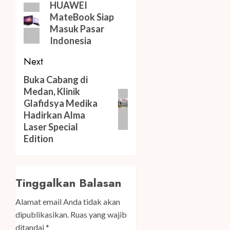
navigation
Previous
HUAWEI
MateBook Siap
post:
Masuk Pasar
Indonesia
Next
Next
Buka Cabang di
Medan, Klinik
post:
Glafidsya Medika
Hadirkan Alma
Laser Special
Edition
Tinggalkan Balasan
Alamat email Anda tidak akan
dipublikasikan.
Ruas yang wajib
ditandai
*