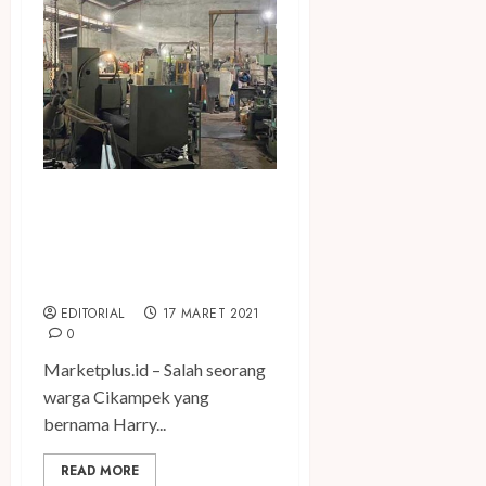
Akibat Pemalsuan Rekening,
Warga Cikampek Alami
Kerugian Ratusan Juta
Rupiah
EDITORIAL
17 MARET 2021
0
Marketplus.id – Salah seorang
warga Cikampek yang
bernama Harry...
READ MORE