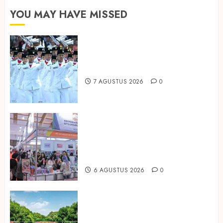
YOU MAY HAVE MISSED
Songkok BHS dan Atlas Kembali
Hadirkan Edisi Paskibraka
7 AGUSTUS 2026
0
Kembali Hadir di Jakarta, IGHE
2026 Jadi Gerbang Inovasi dan
Peluang Bisnis Industri Gifts dan
Housewares Asia Tenggara
6 AGUSTUS 2026
0
Peringati Hari Mangrove Sedunia,
Prudential Indonesia Tanam 5.500