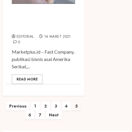
Ruangguru Masuk Daftar
Perusahaan Paling Inovatif di
Dunia
EDITORIAL
14 MARET 2021
0
Marketplus.id – Fast Company,
publikasi bisnis asal Amerika
Serikat,...
READ MORE
Paginasi
Previous
1
2
3
4
5
6
7
Next
pos