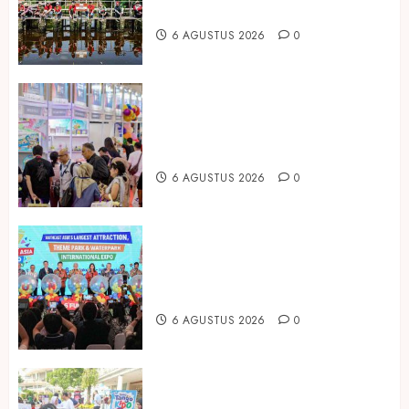
Mangrove
6 AGUSTUS 2026
0
Temukan Ribuan Mainan dan
Produk Bayi dari Seluruh Dunia di
IBTE 2026
6 AGUSTUS 2026
0
Dorong Investasi Taman Rekreasi
dan Pariwisata Berkualitas, Fun
Asia Expo 2026 Resmi Digelar
6 AGUSTUS 2026
0
Susu Tango Kido Luncurkan Susu