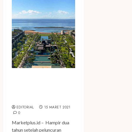
Kampanyekan ‘Celebrating
Diversity’, The Apurva
Kempinski Bali Rilis Seri
Video
EDITORIAL
15 MARET 2021
0
Marketplus.id – Hampir dua
tahun setelah peluncuran