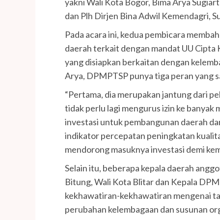
yakni Wali Kota Bogor, Bima Arya Sugiar
dan Plh Dirjen Bina Adwil Kemendagri, S
Pada acara ini, kedua pembicara memba
daerah terkait dengan mandat UU Cipta 
yang disiapkan berkaitan dengan kelem
Arya, DPMPTSP punya tiga peran yang san
“Pertama, dia merupakan jantung dari pe
tidak perlu lagi mengurus izin ke banyak
investasi untuk pembangunan daerah dan 
indikator percepatan peningkatan kualitas
mendorong masuknya investasi demi kem
Selain itu, beberapa kepala daerah anggo
Bitung, Wali Kota Blitar dan Kepala D
kekhawatiran-kekhawatiran mengenai ta
perubahan kelembagaan dan susunan orga