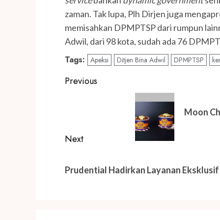
zaman. Tak lupa, Plh Dirjen juga mengap
memisahkan DPMPTSP dari rumpun lainnya
Adwil, dari 98 kota, sudah ada 76 DPMPTS
Tags:
Apeksi
Ditjen Bina Adwil
DPMPTSP
ke
Post
Previous
navigation
Previous
post:
Moon Chi
Next
Next
post:
Prudential Hadirkan Layanan Eksklusif