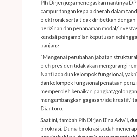
Plh Dirjen juga menegaskan nantinya DPMP
campur tangan kepala daerah dalam tand
elektronik serta tidak diribetkan denga
perizinan dan penanaman modal/investasi
kendali pengambilan keputusan sehingga 
panjang.
“Mengenai perubahan jabatan struktural 
oleh presiden tidak akan mengurangi remu
Nanti ada dua kelompok fungsional, yak
dan kelompok fungsional penataan perizi
memperoleh kenaikan pangkat/golongan l
mengembangkan gagasan/ide kreatif,” ta
Diantoro.
Saat ini, tambah Plh Dirjen Bina Adwil, 
birokrasi. Dunia birokrasi sudah menera
service
bahkan
dynamic government
seh