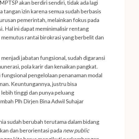
TSP akan berdiri sendiri, tidak ada lagi
a tangan izin karena semua sudah berbasis
n urusan pemerintah, melainkan fokus pada
. Hal ini dapat meminimalisir rentang
memutus rantai birokrasi yang berbelit dan
menjadi jabatan fungsional, sudah digaransi
nerasi, pola karir dan kenaikan pangkat.
ni fungsional pengelolaan penanaman modal
nan. Keuntungannya, justru bisa
ebih tinggi dan punya peluang
mbah Plh Dirjen Bina Adwil Suhajar
dunia sudah berubah terutama dalam bidang
pkan dan berorientasi pada
new public
ingga kita harus mengikuti perkembangan