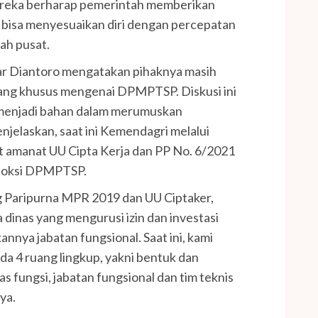
reka berharap pemerintah memberikan
ta bisa menyesuaikan diri dengan percepatan
ah pusat.
jar Diantoro mengatakan pihaknya masih
g khusus mengenai DPMPTSP. Diskusi ini
menjadi bahan dalam merumuskan
njelaskan, saat ini Kemendagri melalui
ut amanat UU Cipta Kerja dan PP No. 6/2021
poksi DPMPTSP.
ng Paripurna MPR 2019 dan UU Ciptaker,
dinas yang mengurusi izin dan investasi
nnya jabatan fungsional. Saat ini, kami
 4 ruang lingkup, yakni bentuk dan
s fungsi, jabatan fungsional dan tim teknis
ya.