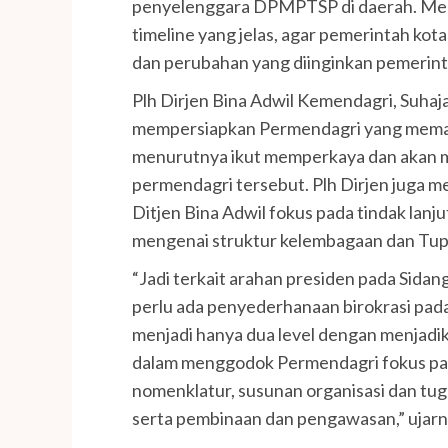
penyelenggara DPMPTSP di daerah. Me
timeline yang jelas, agar pemerintah ko
dan perubahan yang diinginkan pemerint
Plh Dirjen Bina Adwil Kemendagri, Suha
mempersiapkan Permendagri yang meman
menurutnya ikut memperkaya dan akan 
permendagri tersebut. Plh Dirjen juga me
Ditjen Bina Adwil fokus pada tindak lanj
mengenai struktur kelembagaan dan Tu
“Jadi terkait arahan presiden pada Sida
perlu ada penyederhanaan birokrasi pada 
menjadi hanya dua level dengan menjadika
dalam menggodok Permendagri fokus pada
nomenklatur, susunan organisasi dan tuga
serta pembinaan dan pengawasan,” ujarn