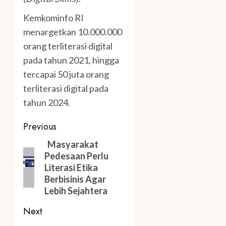
Kemkominfo RI
menargetkan 10.000.000
orang terliterasi digital
pada tahun 2021, hingga
tercapai 50 juta orang
terliterasi digital pada
tahun 2024.
Post
Previous
navigation
Previous
Masyarakat
Pedesaan Perlu
post:
Literasi Etika
Berbisinis Agar
Lebih Sejahtera
Next