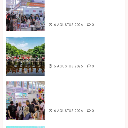
2026 Jadi Gerbang Inovasi dan
Peluang Bisnis Industri Gifts dan
Housewares Asia Tenggara
6 AGUSTUS 2026
0
Peringati Hari Mangrove Sedunia,
Prudential Indonesia Tanam 5.500
Mangrove
6 AGUSTUS 2026
0
Temukan Ribuan Mainan dan
Produk Bayi dari Seluruh Dunia di
IBTE 2026
6 AGUSTUS 2026
0