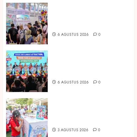
Temukan Ribuan Mainan dan
Produk Bayi dari Seluruh Dunia di
IBTE 2026
6 AGUSTUS 2026
0
Dorong Investasi Taman Rekreasi
dan Pariwisata Berkualitas, Fun
Asia Expo 2026 Resmi Digelar
6 AGUSTUS 2026
0
Susu Tango Kido Luncurkan Susu
Full Cream Fresh Milk Tanpa
Tambahan Sukrosa
3 AGUSTUS 2026
0