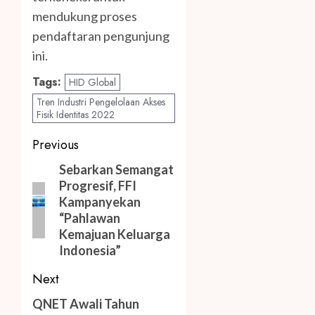
mendukung proses
pendaftaran pengunjung
ini.
Tags:
HID Global
Tren Industri Pengelolaan Akses
Fisik Identitas 2022
Post
Previous
navigation
Previous
Sebarkan Semangat
Progresif, FFI
post:
Kampanyekan
“Pahlawan
Kemajuan Keluarga
Indonesia”
Next
Next
QNET Awali Tahun