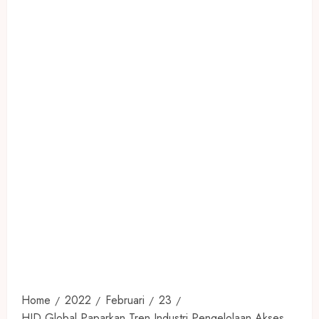
Home
2022
Februari
23
HID Global Paparkan Tren Industri Pengelolaan Akses