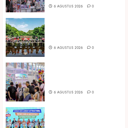
6 AGUSTUS 2026
0
Peringati Hari Mangrove Sedunia,
Prudential Indonesia Tanam 5.500
Mangrove
6 AGUSTUS 2026
0
Temukan Ribuan Mainan dan
Produk Bayi dari Seluruh Dunia di
IBTE 2026
6 AGUSTUS 2026
0
Dorong Investasi Taman Rekreasi
dan Pariwisata Berkualitas, Fun