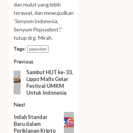
dan mulut yang lebih
terawat, dan mewujudkan
‘Senyum Indonesia,
Senyum Pepsodent’,”
tutup drg. Mirah.
Tags:
pepsodent
Post
Previous
navigation
Previous
Sambut HUT ke-33,
Lippo Malls Gelar
post:
Festival UMKM
Untuk Indonesia
Next
Next
Inilah Standar
post:
Baru dalam
Periklanan Kripto