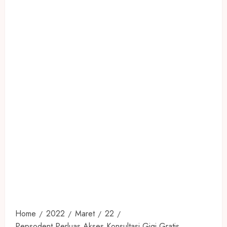
Home
2022
Maret
22
Pepsodent Perluas Akses Konsultasi Gigi Gratis