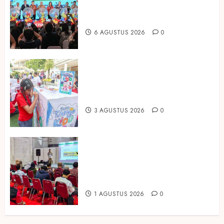
dan Pariwisata Berkualitas, Fun
Asia Expo 2026 Resmi Digelar
6 AGUSTUS 2026
0
Susu Tango Kido Luncurkan Susu
Full Cream Fresh Milk Tanpa
Tambahan Sukrosa
3 AGUSTUS 2026
0
Hadir di Inagritech 2026, Pupuk
Hayati Dinosaurus Tawarkan
Solusi Pembenah Tanah Berbasis
Bio-Teknologi
1 AGUSTUS 2026
0