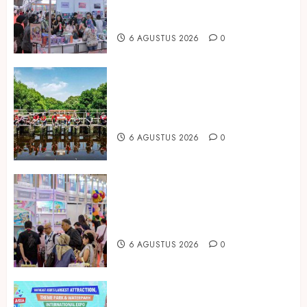
Peluang Bisnis Industri Gifts dan
Housewares Asia Tenggara
6 AGUSTUS 2026
0
Peringati Hari Mangrove Sedunia,
Prudential Indonesia Tanam 5.500
Mangrove
6 AGUSTUS 2026
0
Temukan Ribuan Mainan dan
Produk Bayi dari Seluruh Dunia di
IBTE 2026
6 AGUSTUS 2026
0
Dorong Investasi Taman Rekreasi