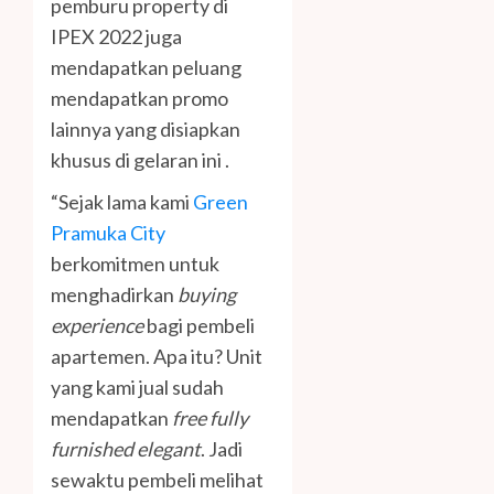
pemburu property di
IPEX 2022 juga
mendapatkan peluang
mendapatkan promo
lainnya yang disiapkan
khusus di gelaran ini .
“Sejak lama kami
Green
Pramuka City
berkomitmen untuk
menghadirkan
buying
experience
bagi pembeli
apartemen. Apa itu? Unit
yang kami jual sudah
mendapatkan
free fully
furnished elegant
. Jadi
sewaktu pembeli melihat