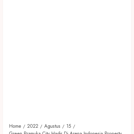
Home
2022
Agustus
15
Green Pramuka City Hadir Di Arena Indonesia Property