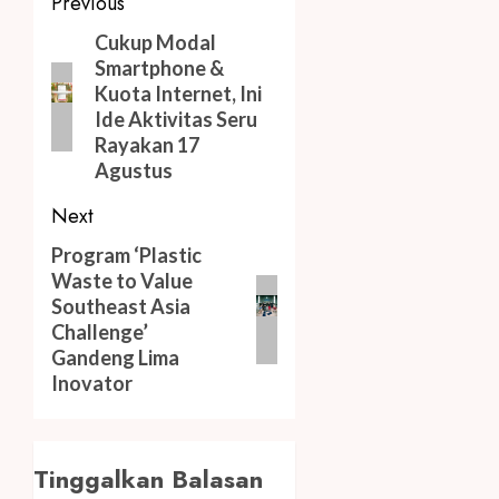
Post
Previous
navigation
Previous
Cukup Modal
Smartphone &
post:
Kuota Internet, Ini
Ide Aktivitas Seru
Rayakan 17
Agustus
Next
Next
Program ‘Plastic
Waste to Value
post:
Southeast Asia
Challenge’
Gandeng Lima
Inovator
Tinggalkan Balasan