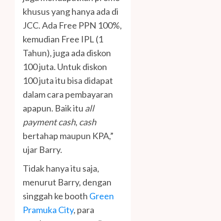
khusus yang hanya ada di
JCC. Ada Free PPN 100%,
kemudian Free IPL (1
Tahun), juga ada diskon
100 juta. Untuk diskon
100 juta itu bisa didapat
dalam cara pembayaran
apapun. Baik itu
all
payment cash
,
cash
bertahap maupun KPA,”
ujar Barry.
Tidak hanya itu saja,
menurut Barry, dengan
singgah ke booth
Green
Pramuka City
, para