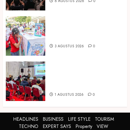
6 AGUSTUS 2026
0
Susu Tango Kido Luncurkan Susu
Full Cream Fresh Milk Tanpa
Tambahan Sukrosa
3 AGUSTUS 2026
0
Hadir di Inagritech 2026, Pupuk
Hayati Dinosaurus Tawarkan
Solusi Pembenah Tanah Berbasis
Bio-Teknologi
1 AGUSTUS 2026
0
HEADLINES
BUSINESS
LIFE STYLE
TOURISM
TECHNO
EXPERT SAYS
Property
VIEW