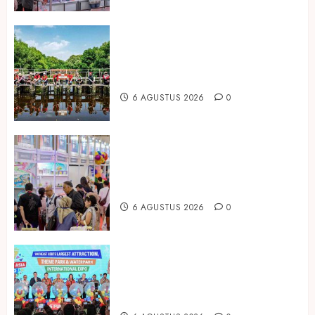
Peringati Hari Mangrove Sedunia,
Prudential Indonesia Tanam 5.500
Mangrove
6 AGUSTUS 2026
0
Temukan Ribuan Mainan dan
Produk Bayi dari Seluruh Dunia di
IBTE 2026
6 AGUSTUS 2026
0
Dorong Investasi Taman Rekreasi
dan Pariwisata Berkualitas, Fun
Asia Expo 2026 Resmi Digelar