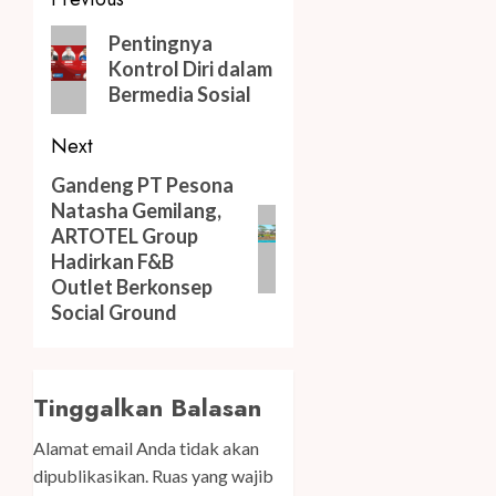
Post
navigation
Previous
Pentingnya
post:
Kontrol Diri dalam
Bermedia Sosial
Next
Next
Gandeng PT Pesona
Natasha Gemilang,
post:
ARTOTEL Group
Hadirkan F&B
Outlet Berkonsep
Social Ground
Tinggalkan Balasan
Alamat email Anda tidak akan
dipublikasikan.
Ruas yang wajib