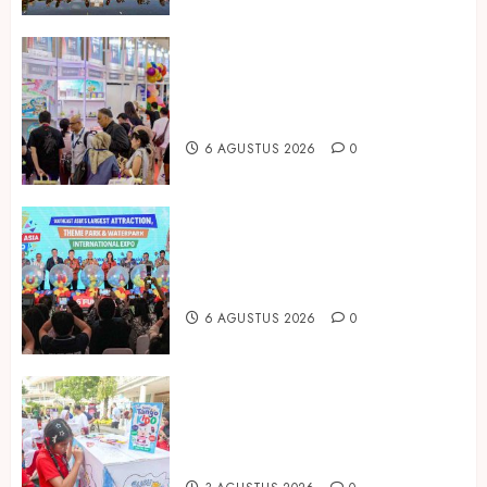
Temukan Ribuan Mainan dan
Produk Bayi dari Seluruh Dunia di
IBTE 2026
6 AGUSTUS 2026
0
Dorong Investasi Taman Rekreasi
dan Pariwisata Berkualitas, Fun
Asia Expo 2026 Resmi Digelar
6 AGUSTUS 2026
0
Susu Tango Kido Luncurkan Susu
Full Cream Fresh Milk Tanpa
Tambahan Sukrosa