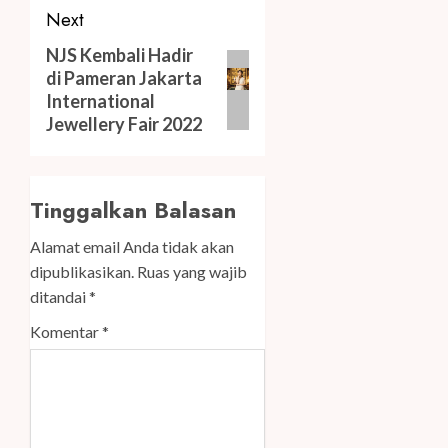
Next
Next
NJS Kembali Hadir
di Pameran Jakarta
post:
International
Jewellery Fair 2022
Tinggalkan Balasan
Alamat email Anda tidak akan
dipublikasikan.
Ruas yang wajib
ditandai
*
Komentar
*