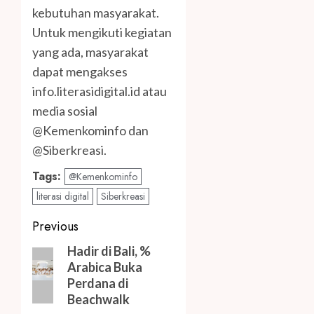
kebutuhan masyarakat.
Untuk mengikuti kegiatan
yang ada, masyarakat
dapat mengakses
info.literasidigital.id atau
media sosial
@Kemenkominfo dan
@Siberkreasi.
Tags:
@Kemenkominfo
literasi digital
Siberkreasi
Post
Previous
navigation
Previous
Hadir di Bali, %
Arabica Buka
post:
Perdana di
Beachwalk