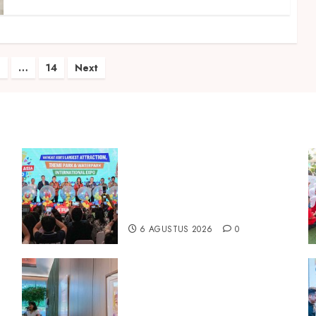
4
…
14
Next
Dorong Investasi Taman
Rekreasi dan Pariwisata
a
Berkualitas, Fun Asia Expo 2026
Resmi Digelar
6 AGUSTUS 2026
0
k
ARTOTEL Living World Grand
Wisata Bekasi Gelar Pameran
Bertajuk “Melahirkan Teman”