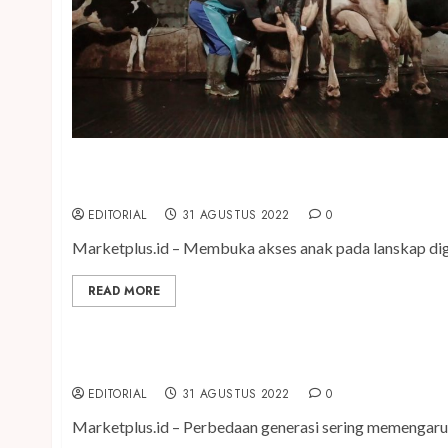
Perilaku Sharenting Orangtua Membuat Anak Renta
EDITORIAL
31 AGUSTUS 2022
0
Marketplus.id – Membuka akses anak pada lanskap digit
READ MORE
Jaga Etika, Hindari Ketersinggungan di Ruang Digit
EDITORIAL
31 AGUSTUS 2022
0
Marketplus.id – Perbedaan generasi sering memengaruhi