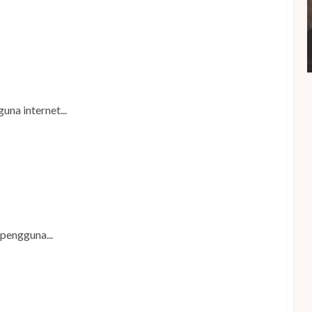
una internet...
Ini Kiat Agar Tidak Kecanduan
pengguna...