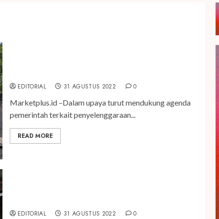
Dukung Pelestarian Ekosistem Mangrove, Djarum
Trees for Life Tanam 5.000 Bibit di Bali
EDITORIAL
31 AGUSTUS 2022
0
Marketplus.id –Dalam upaya turut mendukung agenda
pemerintah terkait penyelenggaraan...
READ MORE
Perkuat Ketahanan Pangan, Greenfields
Bangkitkan Kiprah Peternak Sapi Perah Lokal
EDITORIAL
31 AGUSTUS 2022
0