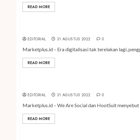
READ MORE
Waspadai Anak Sebagai Sasaran Kejahatan Digital
EDITORIAL
31 AGUSTUS 2022
0
Marketplus.id – Era digitalisasi tak terelakan lagi, pengg
READ MORE
191 Juta Orang Jadi Pengguna Aktif Media Sosial, 
EDITORIAL
31 AGUSTUS 2022
0
Marketplus.id – We Are Social dan HootSuit menyebut 
READ MORE