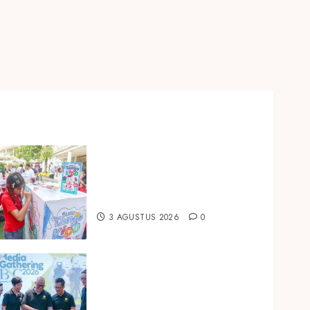
Susu Tango Kido Luncurkan
Susu Full Cream Fresh Milk
Tanpa Tambahan Sukrosa
3 AGUSTUS 2026
0
Perkuat Posisi sebagai Bank
Digital yang Sehat dan
Tepercaya, BNC Bukukan Laba
Rp294,85 Miliar pada Semester