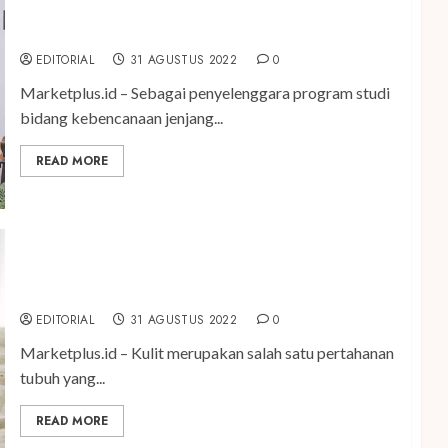
UBL Berikan Beasiswa Bagi Putra Putri dari
Wilayah Potensi Bencana
EDITORIAL
31 AGUSTUS 2022
0
Marketplus.id – Sebagai penyelenggara program studi
bidang kebencanaan jenjang...
READ MORE
Tips Merawat Kulit Bayi Agar Tetap Sehat dan
Terhindar dari Iritasi
EDITORIAL
31 AGUSTUS 2022
0
Marketplus.id – Kulit merupakan salah satu pertahanan
tubuh yang...
READ MORE