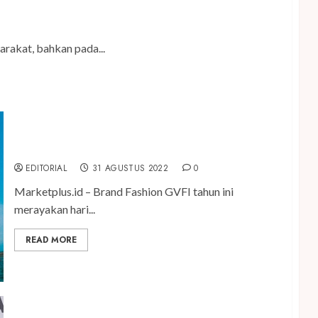
if Internet pada Anak
arakat, bahkan pada...
Perluas Market Cap, GVFI Akan Buka 100 Outlet
EDITORIAL
31 AGUSTUS 2022
0
Marketplus.id – Brand Fashion GVFI tahun ini
merayakan hari...
READ MORE