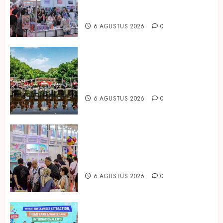
Peluang Bisnis Industri Gifts dan
Housewares Asia Tenggara
6 AGUSTUS 2026
0
Peringati Hari Mangrove Sedunia,
Prudential Indonesia Tanam 5.500
Mangrove
6 AGUSTUS 2026
0
Temukan Ribuan Mainan dan
Produk Bayi dari Seluruh Dunia di
IBTE 2026
6 AGUSTUS 2026
0
Dorong Investasi Taman Rekreasi