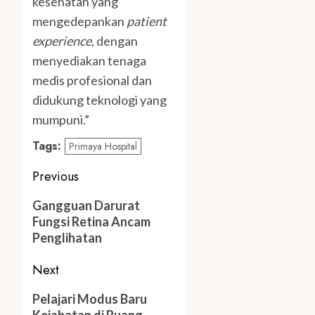
kesehatan yang
mengedepankan
patient
experience
, dengan
menyediakan tenaga
medis profesional dan
didukung teknologi yang
mumpuni.”
Tags:
Primaya Hospital
Post
Previous
navigation
Previous
Gangguan Darurat
post:
Fungsi Retina Ancam
Penglihatan
Next
Next
Pelajari Modus Baru
Kejahatan di Ruang