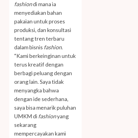
fashion
di mana ia
menyediakan bahan
pakaian untuk proses
produksi, dan konsultasi
tentang tren terbaru
dalam bisnis
fashion
.
“Kami berkeinginan untuk
terus kreatif dengan
berbagi peluang dengan
orang lain. Saya tidak
menyangka bahwa
dengan ide sederhana,
saya bisa menarik puluhan
UMKM di
fashion
yang
sekarang
mempercayakan kami