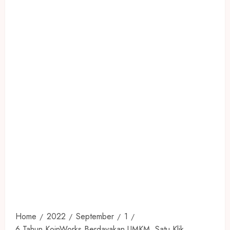
Home
2022
September
1
6 Tahun KoinWorks Berdayakan UMKM, Satu Klik