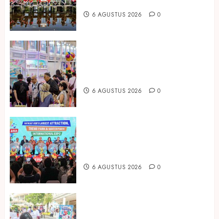
Mangrove
6 AGUSTUS 2026
0
Temukan Ribuan Mainan dan
Produk Bayi dari Seluruh Dunia di
IBTE 2026
6 AGUSTUS 2026
0
Dorong Investasi Taman Rekreasi
dan Pariwisata Berkualitas, Fun
Asia Expo 2026 Resmi Digelar
6 AGUSTUS 2026
0
Susu Tango Kido Luncurkan Susu