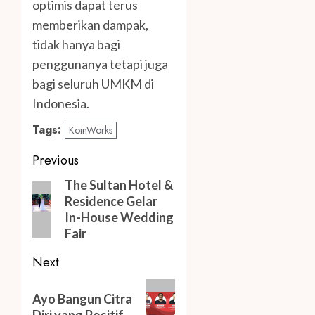
optimis dapat terus
memberikan dampak,
tidak hanya bagi
penggunanya tetapi juga
bagi seluruh UMKM di
Indonesia.
Tags:
KoinWorks
Post
Previous
navigation
Previous
The Sultan Hotel &
Residence Gelar
post:
In-House Wedding
Fair
Next
Next
Ayo Bangun Citra
post:
Diri yang Positif