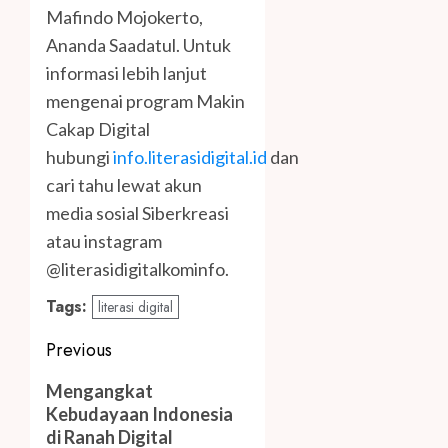
Mafindo Mojokerto,
Ananda Saadatul. Untuk
informasi lebih lanjut
mengenai program Makin
Cakap Digital
hubungi
info.literasidigital.id
dan
cari tahu lewat akun
media sosial Siberkreasi
atau instagram
@literasidigitalkominfo.
Tags:
literasi digital
Post
Previous
navigation
Previous
Mengangkat
post:
Kebudayaan Indonesia
di Ranah Digital