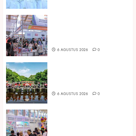
Kembali Hadir di Jakarta, IGHE
2026 Jadi Gerbang Inovasi dan
Peluang Bisnis Industri Gifts dan
Housewares Asia Tenggara
6 AGUSTUS 2026
0
Peringati Hari Mangrove Sedunia,
Prudential Indonesia Tanam 5.500
Mangrove
6 AGUSTUS 2026
0
Temukan Ribuan Mainan dan
Produk Bayi dari Seluruh Dunia di
IBTE 2026