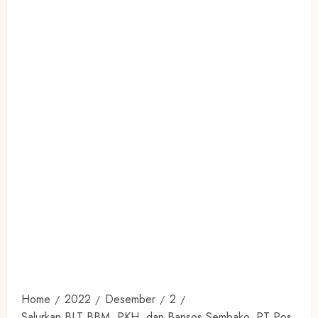
Home
2022
Desember
2
Salurkan BLT BBM, PKH, dan Bansos Sembako, PT Pos