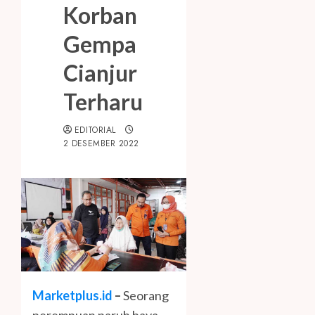
Korban
Gempa
Cianjur
Terharu
EDITORIAL
2 DESEMBER 2022
Marketplus.id
–
Seorang
perempuan paruh baya