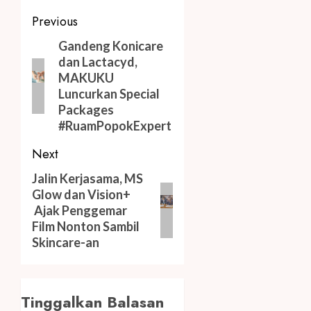
Post
Previous
navigation
Previous
Gandeng Konicare
dan Lactacyd,
post:
MAKUKU
Luncurkan Special
Packages
#RuamPopokExpert
Next
Next
Jalin Kerjasama, MS
Glow dan Vision+
post:
Ajak Penggemar
Film Nonton Sambil
Skincare-an
Tinggalkan Balasan