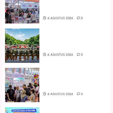
2026 Jadi Gerbang Inovasi dan
Peluang Bisnis Industri Gifts dan
Housewares Asia Tenggara
6 AGUSTUS 2026
0
Peringati Hari Mangrove Sedunia,
Prudential Indonesia Tanam 5.500
Mangrove
6 AGUSTUS 2026
0
Temukan Ribuan Mainan dan
Produk Bayi dari Seluruh Dunia di
IBTE 2026
6 AGUSTUS 2026
0