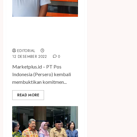
Penyaluran BLT di Lumajang
Capai 98,5% di Tengah Erupsi
Semeru
EDITORIAL
12 DESEMBER 2022
0
Marketplus.id – PT Pos
Indonesia (Persero) kembali
membuktikan komitmen...
READ MORE