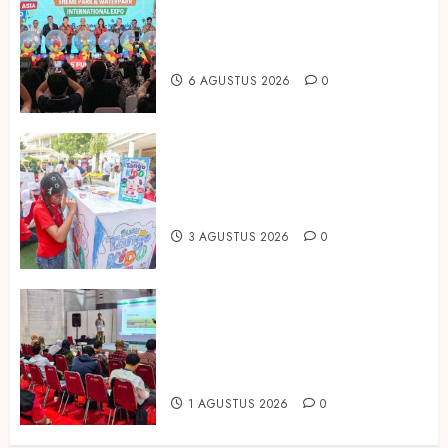
Dorong Investasi Taman Rekreasi
dan Pariwisata Berkualitas, Fun
Asia Expo 2026 Resmi Digelar
6 AGUSTUS 2026
0
Susu Tango Kido Luncurkan Susu
Full Cream Fresh Milk Tanpa
Tambahan Sukrosa
3 AGUSTUS 2026
0
Hadir di Inagritech 2026, Pupuk
Hayati Dinosaurus Tawarkan
Solusi Pembenah Tanah Berbasis
Bio-Teknologi
1 AGUSTUS 2026
0