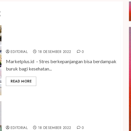
2
OGAWA Experience Center Hadir Dengan Tampilan
Baru di Plaza Indonesia
EDITORIAL
18 DESEMBER 2022
0
Marketplus.id – Stres berkepanjangan bisa berdampak
buruk bagi kesehatan...
READ MORE
Dorong Pertumbuhan Ekonomi Syariah, PBNU Jalin
Kemitraan Strategis dengan Prudential Syariah
EDITORIAL
18 DESEMBER 2022
0