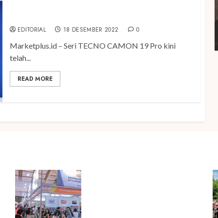
Seri TECNO CAMON 19 Pro Dirilis untuk Pasar
Indonesia
EDITORIAL
18 DESEMBER 2022
0
Marketplus.id – Seri TECNO CAMON 19 Pro kini
telah...
READ MORE
Kembali Hadir di Jakarta, IGHE
2026 Jadi Gerbang Inovasi dan
Peluang Bisnis Industri Gifts
dan Housewares Asia Tenggara