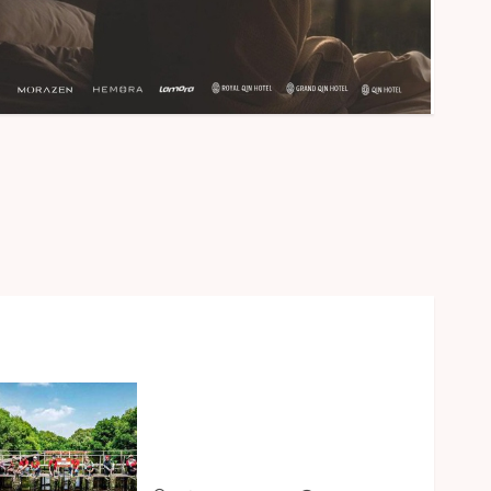
Peringati Hari Mangrove
Sedunia, Prudential Indonesia
Tanam 5.500 Mangrove