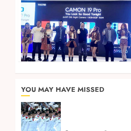
YOU MAY HAVE MISSED
Songkok BHS dan Atlas
Kembali Hadirkan Edisi
Paskibraka