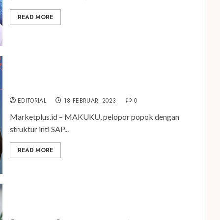
READ MORE
MAKUKU Raih Penghargaan Mother & Beyond
Reader’s Choice Award dan Babyo Awards
EDITORIAL
18 FEBRUARI 2023
0
Marketplus.id – MAKUKU, pelopor popok dengan
struktur inti SAP...
READ MORE
HUAWEI Hadirkan Tablet Aman Sahabat Anak