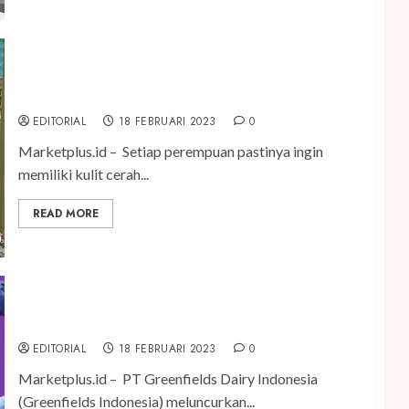
WONDERLY Hadirkan Body Lotion Sekelas Klinik
Kecantikan Mewah
EDITORIAL
18 FEBRUARI 2023
0
Marketplus.id – Setiap perempuan pastinya ingin
memiliki kulit cerah...
READ MORE
Greenfields Hadirkan Fresh Yogurt Pouch Baru
EDITORIAL
18 FEBRUARI 2023
0
Marketplus.id – PT Greenfields Dairy Indonesia
(Greenfields Indonesia) meluncurkan...