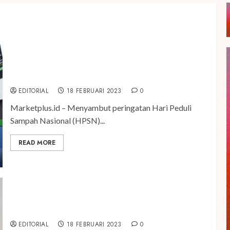
Sambut HPSN 2023, Unilever Indonesia Ajak
Masyarakat Pintar Pilah Pilih Plastik
EDITORIAL
18 FEBRUARI 2023
0
Marketplus.id – Menyambut peringatan Hari Peduli
Sampah Nasional (HPSN)...
READ MORE
14 Tahun Berkarya, Kami. Tampil di New York
Fashion Week 2024
EDITORIAL
18 FEBRUARI 2023
0