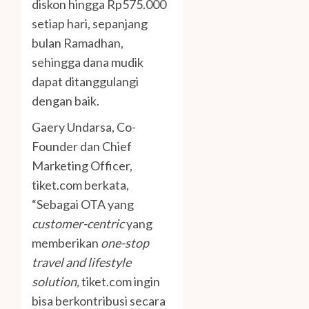
diskon hingga Rp575.000
setiap hari, sepanjang
bulan Ramadhan,
sehingga dana mudik
dapat ditanggulangi
dengan baik.
Gaery Undarsa, Co-
Founder dan Chief
Marketing Officer,
tiket.com berkata,
“Sebagai OTA yang
customer-centric
yang
memberikan
one-stop
travel and lifestyle
solution,
tiket.com ingin
bisa berkontribusi secara