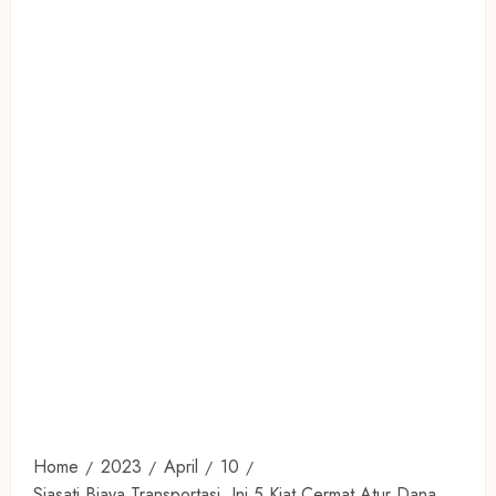
Home
2023
April
10
Siasati Biaya Transportasi, Ini 5 Kiat Cermat Atur Dana