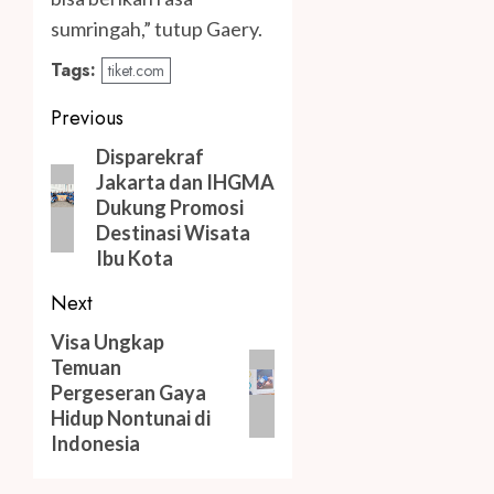
sumringah,” tutup Gaery.
Tags:
tiket.com
Post
Previous
navigation
Previous
Disparekraf
Jakarta dan IHGMA
post:
Dukung Promosi
Destinasi Wisata
Ibu Kota
Next
Next
Visa Ungkap
Temuan
post:
Pergeseran Gaya
Hidup Nontunai di
Indonesia