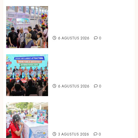
Temukan Ribuan Mainan dan
Produk Bayi dari Seluruh Dunia di
IBTE 2026
6 AGUSTUS 2026
0
Dorong Investasi Taman Rekreasi
dan Pariwisata Berkualitas, Fun
Asia Expo 2026 Resmi Digelar
6 AGUSTUS 2026
0
Susu Tango Kido Luncurkan Susu
Full Cream Fresh Milk Tanpa
Tambahan Sukrosa
3 AGUSTUS 2026
0