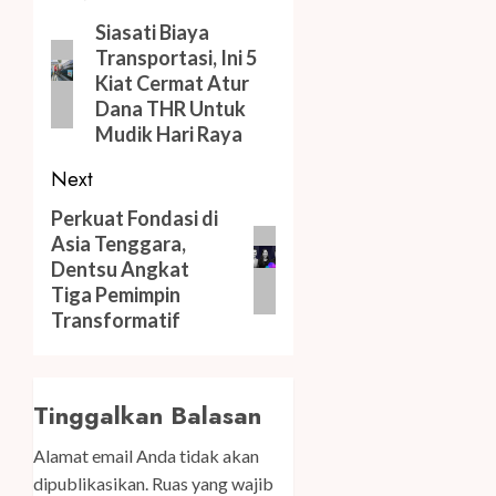
navigation
Previous
Siasati Biaya
Transportasi, Ini 5
post:
Kiat Cermat Atur
Dana THR Untuk
Mudik Hari Raya
Next
Next
Perkuat Fondasi di
Asia Tenggara,
post:
Dentsu Angkat
Tiga Pemimpin
Transformatif
Tinggalkan Balasan
Alamat email Anda tidak akan
dipublikasikan.
Ruas yang wajib