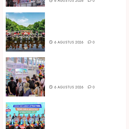
6 AGUSTUS 2026
0
Peringati Hari Mangrove Sedunia,
Prudential Indonesia Tanam 5.500
Mangrove
6 AGUSTUS 2026
0
Temukan Ribuan Mainan dan
Produk Bayi dari Seluruh Dunia di
IBTE 2026
6 AGUSTUS 2026
0
Dorong Investasi Taman Rekreasi
dan Pariwisata Berkualitas, Fun
Asia Expo 2026 Resmi Digelar