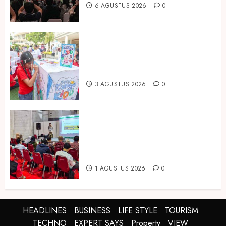
6 AGUSTUS 2026
0
Susu Tango Kido Luncurkan Susu
Full Cream Fresh Milk Tanpa
Tambahan Sukrosa
3 AGUSTUS 2026
0
Hadir di Inagritech 2026, Pupuk
Hayati Dinosaurus Tawarkan
Solusi Pembenah Tanah Berbasis
Bio-Teknologi
1 AGUSTUS 2026
0
HEADLINES
BUSINESS
LIFE STYLE
TOURISM
TECHNO
EXPERT SAYS
Property
VIEW