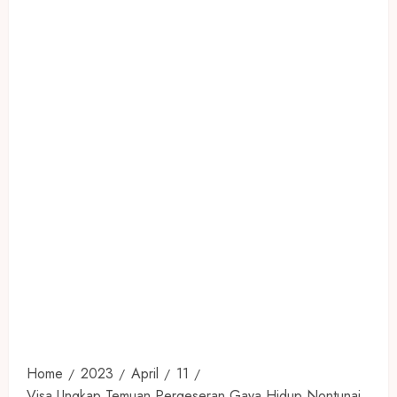
Home
2023
April
11
Visa Ungkap Temuan Pergeseran Gaya Hidup Nontunai