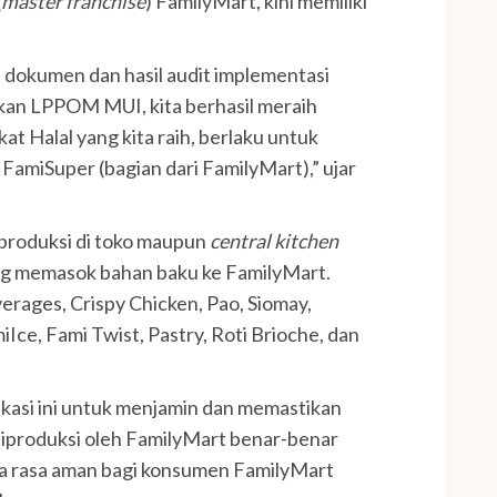
(
master franchise
) FamilyMart, kini memiliki
 dokumen dan hasil audit implementasi
ukan LPPOM MUI, kita berhasil meraih
kat Halal yang kita raih, berlaku untuk
FamiSuper (bagian dari FamilyMart),” ujar
iproduksi di toko maupun
central kitchen
g memasok bahan baku ke FamilyMart.
erages, Crispy Chicken, Pao, Siomay,
iIce, Fami Twist, Pastry, Roti Brioche, dan
kasi ini untuk menjamin dan memastikan
iproduksi oleh FamilyMart benar-benar
pta rasa aman bagi konsumen FamilyMart