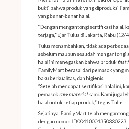
bukti bahwa produk yang diproduksi Fa
yang benar-benar halal.
“Dengan mengantongi sertifikasi halal,
terjaga,” ujar Tulus di Jakarta, Rabu (12/
Tulus menambahkan, tidak ada perbedaa
sebelum maupun sesudah mengantongi sert
halal ini menegaskan bahwa produk
fast 
FamilyMart berasal dari pemasok yang me
baku berkualitas, dan higienis.
“Setelah mendapat sertifikasi halal ini, k
pemasok
raw material
kami. Kami juga le
halal untuk setiap produk,” tegas Tulus.
Sejatinya, FamilyMart telah mengantongi 
dengan nomor ID00410001350330223. PT 