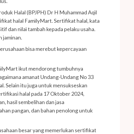
lus.
roduk Halal (BPJPH) Dr H Muhammad Aqil
ikat halal FamilyMart. Sertifikat halal, kata
tif dan nilai tambah kepada pelaku usaha.
n jaminan.
perusahaan bisa merebut kepercayaan
amilyMart ikut mendorong tumbuhnya
 sebagaimana amanat Undang-Undang No 33
l. Selain itu juga untuk mensukseskan
ifikasi halal pada 17 Oktober 2024,
, hasil sembelihan dan jasa
ahan pangan, dan bahan penolong untuk
sahaan besar yang memerlukan sertifikat