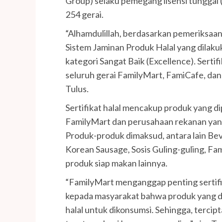
Group) selaku pemegang lisensi tunggal 
254 gerai.
“Alhamdulillah, berdasarkan pemeriksaan
Sistem Jaminan Produk Halal yang dilak
kategori Sangat Baik (Excellence). Sertifi
seluruh gerai FamilyMart, FamiCafe, dan 
Tulus.
Sertifikat halal mencakup produk yang d
FamilyMart dan perusahaan rekanan yan
Produk-produk dimaksud, antara lain Bev
Korean Sausage, Sosis Guling-guling, Fam
produk siap makan lainnya.
“FamilyMart menganggap penting sertifi
kepada masyarakat bahwa produk yang d
halal untuk dikonsumsi. Sehingga, terci