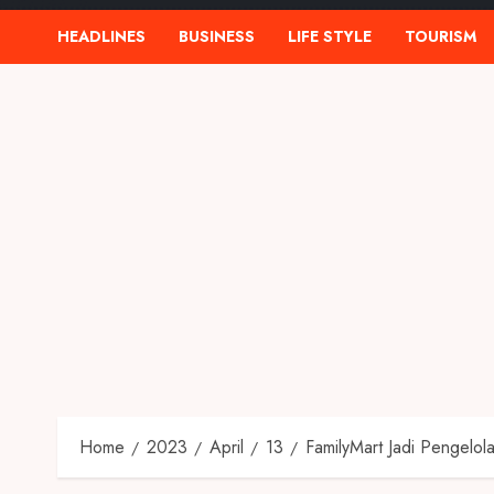
HEADLINES
BUSINESS
LIFE STYLE
TOURISM
Home
2023
April
13
FamilyMart Jadi Pengelol