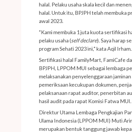
halal. Pelaku usaha skala kecil dan men
halal. Untuk itu, BPJPH telah membuka pro
awal 2023.
“Kami membuka 1 juta kuota sertifikasi 
pelaku usaha (
self declare
). Saya harap 
program Sehati 2023 ini,” kata Aqil Irham.
Sertifikasi halal FamilyMart, FamiCafe d
BPJPH, LPPOM MUI sebagai lembaga pem
melaksanakan penyelenggaraan jaminan
pemeriksaan kecukupan dokumen, penjadw
pelaksanaan rapat auditor, penerbitan 
hasil audit pada rapat Komisi Fatwa MUI.
Direktur Utama Lembaga Pengkajian Pan
Ulama Indonesia (LPPOM MUI) Muti Arint
merupakan bentuk tanggung jawab kepa