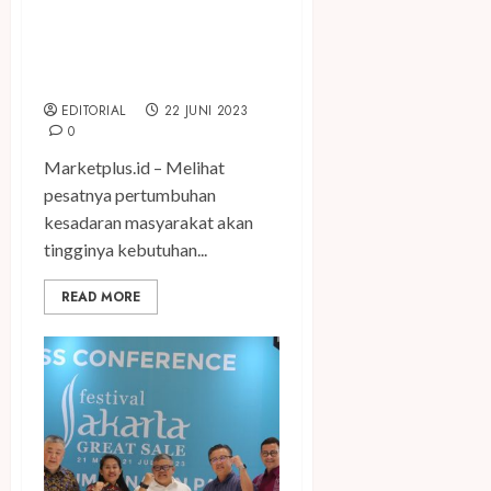
Generali Indonesia
Persembahkan Platform
‘Aku Berbagi’ di Seluruh
Jaringan Pos Indonesia
EDITORIAL
22 JUNI 2023
0
Marketplus.id – Melihat
pesatnya pertumbuhan
kesadaran masyarakat akan
tingginya kebutuhan...
READ MORE