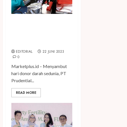
Peringati Hari Donor Darah
Sedunia, Prudential
Indonesia Gelar “Celebrating
Life by Saving Lives”
EDITORIAL
22 JUNI 2023
0
Marketplus.id – Menyambut
hari donor darah sedunia, PT
Prudential...
READ MORE