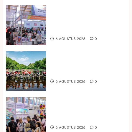
Kembali Hadir di Jakarta, IGHE
2026 Jadi Gerbang Inovasi dan
Peluang Bisnis Industri Gifts dan
Housewares Asia Tenggara
6 AGUSTUS 2026
0
Peringati Hari Mangrove Sedunia,
Prudential Indonesia Tanam 5.500
Mangrove
6 AGUSTUS 2026
0
Temukan Ribuan Mainan dan
Produk Bayi dari Seluruh Dunia di
IBTE 2026
6 AGUSTUS 2026
0