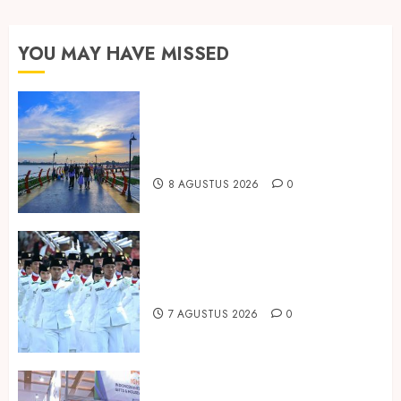
YOU MAY HAVE MISSED
Ini Lima Tren Perjalanan yang
Membentuk Industri Wisata di
Paruh Kedua 2026
8 AGUSTUS 2026
0
Songkok BHS dan Atlas Kembali
Hadirkan Edisi Paskibraka
7 AGUSTUS 2026
0
Kembali Hadir di Jakarta, IGHE