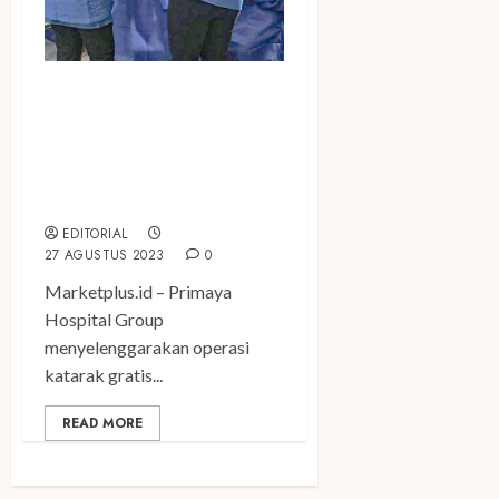
Primaya Hospital Group
Tutup Rangkaian Perayaan
Ultah Ke-17 dengan
Menggelar Operasi Katarak
Gratis
EDITORIAL
27 AGUSTUS 2023
0
Marketplus.id – Primaya
Hospital Group
menyelenggarakan operasi
katarak gratis...
READ MORE