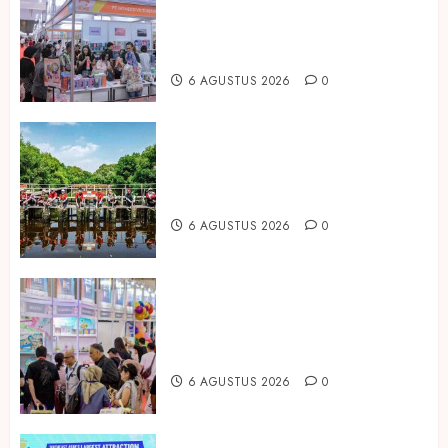
2026 Jadi Gerbang Inovasi dan
Peluang Bisnis Industri Gifts dan
Housewares Asia Tenggara
6 AGUSTUS 2026
0
Peringati Hari Mangrove Sedunia,
Prudential Indonesia Tanam 5.500
Mangrove
6 AGUSTUS 2026
0
Temukan Ribuan Mainan dan
Produk Bayi dari Seluruh Dunia di
IBTE 2026
6 AGUSTUS 2026
0