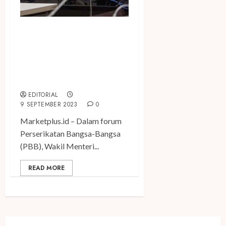
Jadi Pembicara Kunci di
Forum PBB, Wamenparekraf
Tekankan Pentingnya Ekraf
dalam Pembangunan
Ekonomi Inklusif
EDITORIAL
9 SEPTEMBER 2023
0
Marketplus.id – Dalam forum
Perserikatan Bangsa-Bangsa
(PBB), Wakil Menteri...
READ MORE