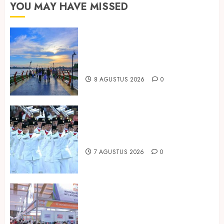
YOU MAY HAVE MISSED
Ini Lima Tren Perjalanan yang
Membentuk Industri Wisata di
Paruh Kedua 2026
8 AGUSTUS 2026
0
Songkok BHS dan Atlas Kembali
Hadirkan Edisi Paskibraka
7 AGUSTUS 2026
0
Kembali Hadir di Jakarta, IGHE
2026 Jadi Gerbang Inovasi dan
Peluang Bisnis Industri Gifts dan