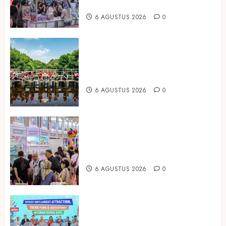
Housewares Asia Tenggara
6 AGUSTUS 2026
0
Peringati Hari Mangrove Sedunia,
Prudential Indonesia Tanam 5.500
Mangrove
6 AGUSTUS 2026
0
Temukan Ribuan Mainan dan
Produk Bayi dari Seluruh Dunia di
IBTE 2026
6 AGUSTUS 2026
0
Dorong Investasi Taman Rekreasi
dan Pariwisata Berkualitas, Fun