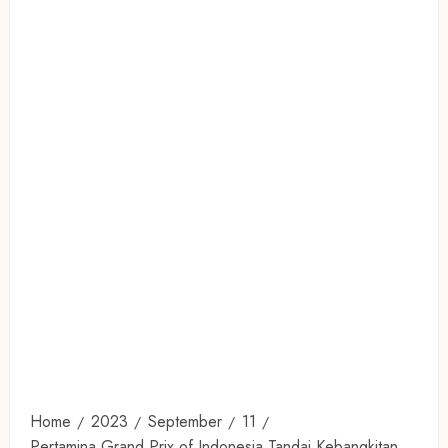
Home
2023
September
11
Pertamina Grand Prix of Indonesia Tandai Kebangkitan