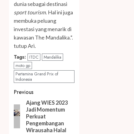
dunia sebagai destinasi
sport tourism
. Hal ini juga
membuka peluang
investasi yang menarik di
kawasan The Mandalika.”.
tutup Ari.
Tags:
ITDC
Mandalika
moto gp
Pertamina Grand Prix of
Indonesia
Post
Previous
navigation
Previous
Ajang WIES 2023
Jadi Momentum
post:
Perkuat
Pengembangan
Wirausaha Halal