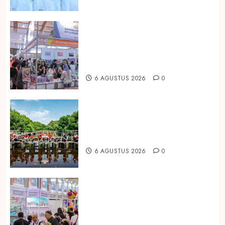
Kembali Hadir di Jakarta, IGHE
2026 Jadi Gerbang Inovasi dan
Peluang Bisnis Industri Gifts dan
Housewares Asia Tenggara
6 AGUSTUS 2026
0
Peringati Hari Mangrove Sedunia,
Prudential Indonesia Tanam 5.500
Mangrove
6 AGUSTUS 2026
0
Temukan Ribuan Mainan dan
Produk Bayi dari Seluruh Dunia di
IBTE 2026