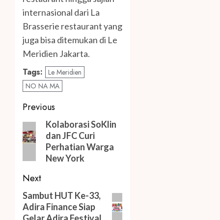
internasional dari La
Brasserie restaurant yang
juga bisa ditemukan di Le
Meridien Jakarta.
Tags:
Le Meridien
NO NA MA
Post
Previous
navigation
Previous
Kolaborasi SoKlin
dan JFC Curi
post:
Perhatian Warga
New York
Next
Next
Sambut HUT Ke-33,
Adira Finance Siap
post:
Gelar Adira Festival