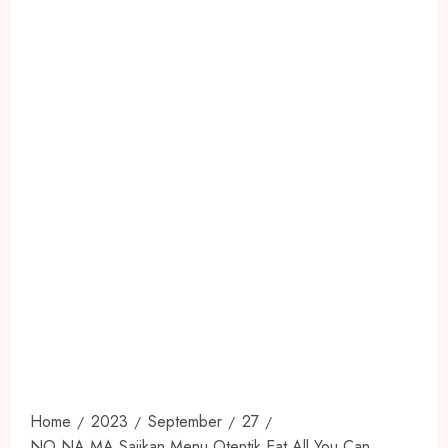
Home
2023
September
27
NO NA MA Sajikan Menu Otentik Eat All You Can