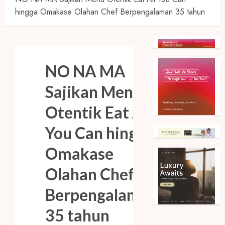
hingga Omakase Olahan Chef Berpengalaman 35 tahun
NO NA MA
Sajikan Menu
Otentik Eat All
You Can hingga
Omakase
Olahan Chef
Berpengalaman
35 tahun