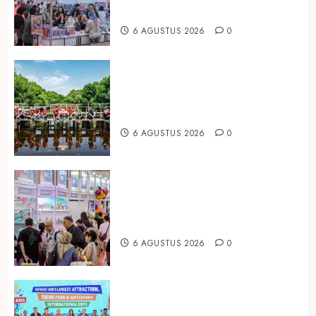
Housewares Asia Tenggara
6 AGUSTUS 2026
0
Peringati Hari Mangrove Sedunia,
Prudential Indonesia Tanam 5.500
Mangrove
6 AGUSTUS 2026
0
Temukan Ribuan Mainan dan
Produk Bayi dari Seluruh Dunia di
IBTE 2026
6 AGUSTUS 2026
0
Dorong Investasi Taman Rekreasi