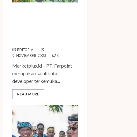
Gandeng Diamond
Supermarket, Revo Mall
Bekasi Siap Hadirkan Produk
Segar Dengan Harga
Terjangkau
EDITORIAL
9 NOVEMBER 2023
0
Marketplus.id – PT. Farpoint
merupakan salah satu
developer terkemuka...
READ MORE