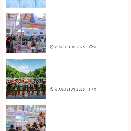
Kembali Hadir di Jakarta, IGHE
2026 Jadi Gerbang Inovasi dan
Peluang Bisnis Industri Gifts dan
Housewares Asia Tenggara
6 AGUSTUS 2026
0
Peringati Hari Mangrove Sedunia,
Prudential Indonesia Tanam 5.500
Mangrove
6 AGUSTUS 2026
0
Temukan Ribuan Mainan dan
Produk Bayi dari Seluruh Dunia di
IBTE 2026