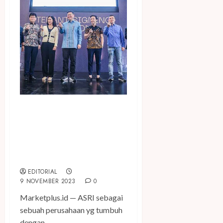
Ramaikan Pusat
Perbelanjaan Berkelas di
Jakarta, ASRI Perkenalkan
Sejumlah Tenant di Menara
Jakarta
EDITORIAL
9 NOVEMBER 2023
0
Marketplus.id — ASRI sebagai
sebuah perusahaan yg tumbuh
dengan...