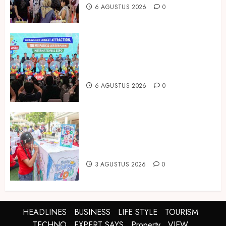
6 AGUSTUS 2026
0
Dorong Investasi Taman Rekreasi
dan Pariwisata Berkualitas, Fun
Asia Expo 2026 Resmi Digelar
6 AGUSTUS 2026
0
Susu Tango Kido Luncurkan Susu
Full Cream Fresh Milk Tanpa
Tambahan Sukrosa
3 AGUSTUS 2026
0
HEADLINES
BUSINESS
LIFE STYLE
TOURISM
TECHNO
EXPERT SAYS
Property
VIEW