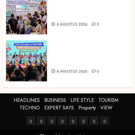
Temukan Ribuan Mainan dan
Produk Bayi dari Seluruh Dunia di
IBTE 2026
6 AGUSTUS 2026
0
Dorong Investasi Taman Rekreasi
dan Pariwisata Berkualitas, Fun
Asia Expo 2026 Resmi Digelar
6 AGUSTUS 2026
0
HEADLINES
BUSINESS
LIFE STYLE
TOURISM
TECHNO
EXPERT SAYS
Property
VIEW
HEADLINES
BUSINESS
LIFE
TOURISM
TECHNO
EXPERT
Property
VIEW
STYLE
SAYS