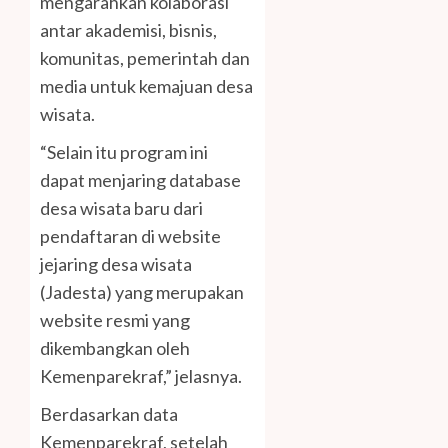
mengarahkan kolaborasi
antar akademisi, bisnis,
komunitas, pemerintah dan
media untuk kemajuan desa
wisata.
“Selain itu program ini
dapat menjaring database
desa wisata baru dari
pendaftaran di website
jejaring desa wisata
(Jadesta) yang merupakan
website resmi yang
dikembangkan oleh
Kemenparekraf,” jelasnya.
Berdasarkan data
Kemenparekraf, setelah