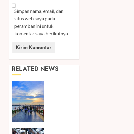
Simpan nama, email, dan
situs web saya pada
peramban ini untuk
komentar saya berikutnya.
RELATED NEWS
Ini Lima
Tren
Perjalanan
yang
Membentuk
Industri
Wisata
di Paruh
Songkok