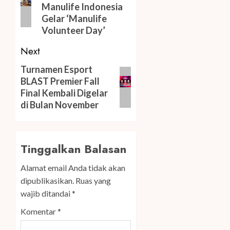
Manulife Indonesia
Gelar ‘Manulife
Volunteer Day’
Next
Next
Turnamen Esport
BLAST Premier Fall
post:
Final Kembali Digelar
di Bulan November
Tinggalkan Balasan
Alamat email Anda tidak akan
dipublikasikan.
Ruas yang
wajib ditandai
*
Komentar
*