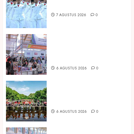
Songkok BHS dan Atlas Kembali
Hadirkan Edisi Paskibraka
7 AGUSTUS 2026
0
Kembali Hadir di Jakarta, IGHE
2026 Jadi Gerbang Inovasi dan
Peluang Bisnis Industri Gifts dan
Housewares Asia Tenggara
6 AGUSTUS 2026
0
Peringati Hari Mangrove Sedunia,
Prudential Indonesia Tanam 5.500
Mangrove
6 AGUSTUS 2026
0