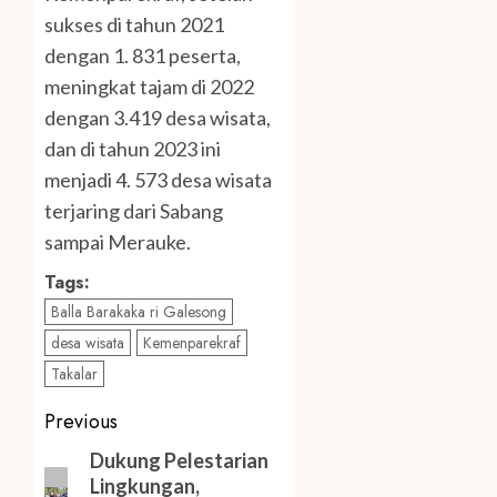
sukses di tahun 2021
dengan 1. 831 peserta,
meningkat tajam di 2022
dengan 3.419 desa wisata,
dan di tahun 2023 ini
menjadi 4. 573 desa wisata
terjaring dari Sabang
sampai Merauke.
Tags:
Balla Barakaka ri Galesong
desa wisata
Kemenparekraf
Takalar
Post
Previous
navigation
Previous
Dukung Pelestarian
Lingkungan,
post: