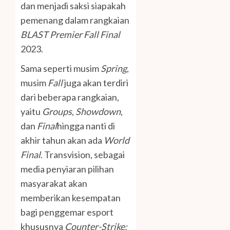
dan menjadi saksi siapakah
pemenang dalam rangkaian
BLAST Premier Fall Final
2023.
Sama seperti musim
Spring
,
musim
Fall
juga akan terdiri
dari beberapa rangkaian,
yaitu
Groups
,
Showdown
,
dan
Final
hingga nanti di
akhir tahun akan ada
World
Final
. Transvision, sebagai
media penyiaran pilihan
masyarakat akan
memberikan kesempatan
bagi penggemar esport
khususnya
Counter-Strike: