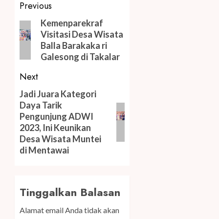
Post
Previous
navigation
Previous
Kemenparekraf
Visitasi Desa Wisata
post:
Balla Barakaka ri
Galesong di Takalar
Next
Next
Jadi Juara Kategori
Daya Tarik
post:
Pengunjung ADWI
2023, Ini Keunikan
Desa Wisata Muntei
di Mentawai
Tinggalkan Balasan
Alamat email Anda tidak akan