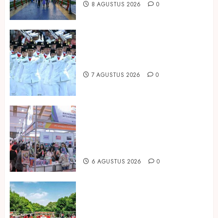
8 AGUSTUS 2026
0
Songkok BHS dan Atlas Kembali
Hadirkan Edisi Paskibraka
7 AGUSTUS 2026
0
Kembali Hadir di Jakarta, IGHE
2026 Jadi Gerbang Inovasi dan
Peluang Bisnis Industri Gifts dan
Housewares Asia Tenggara
6 AGUSTUS 2026
0
Peringati Hari Mangrove Sedunia,
Prudential Indonesia Tanam 5.500