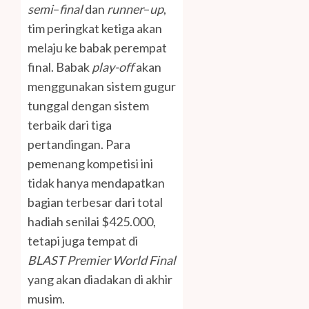
semi
–
final
dan
runner
–
up
,
tim peringkat ketiga akan
melaju ke babak perempat
final. Babak
play-off
akan
menggunakan sistem gugur
tunggal dengan sistem
terbaik dari tiga
pertandingan. Para
pemenang kompetisi ini
tidak hanya mendapatkan
bagian terbesar dari total
hadiah senilai $425.000,
tetapi juga tempat di
BLAST Premier World Final
yang akan diadakan di akhir
musim.