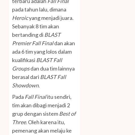
terbaru adalah
Fall Final
pada tahun lalu, dimana
Heroic
yang menjadi juara.
Sebanyak 8 tim akan
bertanding di
BLAST
Premier Fall Final
dan akan
ada 6 tim yang lolos dalam
kualifikasi
BLAST
Fall
Groups
dan dua tim lainnya
berasal dari
BLAST Fall
Showdown
.
Pada
Fall Final
itu sendiri,
tim akan dibagi menjadi 2
grup dengan sistem
Best of
Three
. Oleh karena itu,
pemenang akan melaju ke