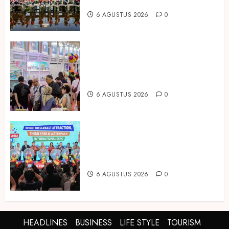
Mangrove
6 AGUSTUS 2026
0
Temukan Ribuan Mainan dan
Produk Bayi dari Seluruh Dunia di
IBTE 2026
6 AGUSTUS 2026
0
Dorong Investasi Taman Rekreasi
dan Pariwisata Berkualitas, Fun
Asia Expo 2026 Resmi Digelar
6 AGUSTUS 2026
0
HEADLINES
BUSINESS
LIFE STYLE
TOURISM