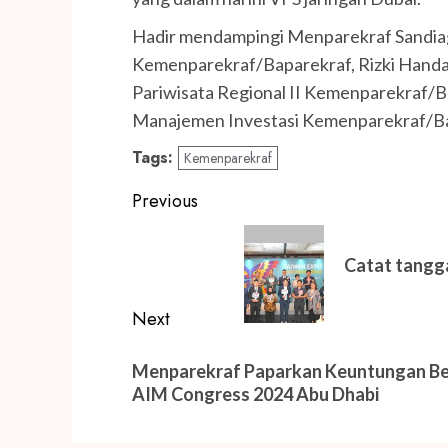
Hadir mendampingi Menparekraf Sandiaga
Kemenparekraf/Baparekraf, Rizki Handa
Pariwisata Regional II Kemenparekraf/B
Manajemen Investasi Kemenparekraf/Bap
Tags:
Kemenparekraf
Post
Previous
navigation
Previous
post:
Catat tangga
Next
Next
Menparekraf Paparkan Keuntungan Ber
post:
AIM Congress 2024 Abu Dhabi