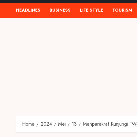
HEADLINES
BUSINESS
LIFE STYLE
TOURISM
Home
2024
Mei
13
Menparekraf Kunjungi “Wo