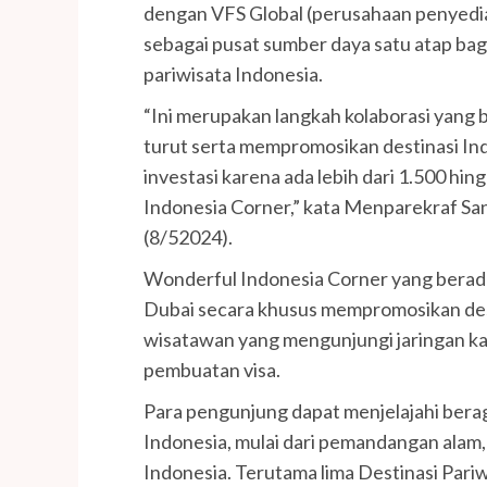
dengan VFS Global (perusahaan penyedia
sebagai pusat sumber daya satu atap bagi
pariwisata Indonesia.
“Ini merupakan langkah kolaborasi yang b
turut serta mempromosikan destinasi In
investasi karena ada lebih dari 1.500 hi
Indonesia Corner,” kata Menparekraf San
(8/52024).
Wonderful Indonesia Corner yang berada 
Dubai secara khusus mempromosikan dest
wisatawan yang mengunjungi jaringan k
pembuatan visa.
Para pengunjung dapat menjelajahi ber
Indonesia, mulai dari pemandangan ala
Indonesia. Terutama lima Destinasi Pariw