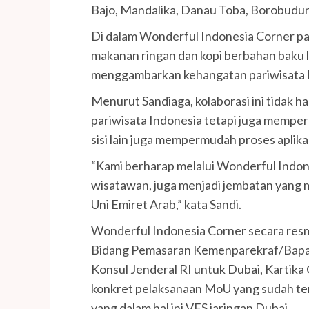
Bajo, Mandalika, Danau Toba, Borobudur
Di dalam Wonderful Indonesia Corner pa
makanan ringan dan kopi berbahan baku lo
menggambarkan kehangatan pariwisata 
Menurut Sandiaga, kolaborasi ini tidak 
pariwisata Indonesia tetapi juga memperk
sisi lain juga mempermudah proses aplika
“Kami berharap melalui Wonderful Indon
wisatawan, juga menjadi jembatan yang
Uni Emiret Arab,” kata Sandi.
Wonderful Indonesia Corner secara resm
Bidang Pemasaran Kemenparekraf/Bapare
Konsul Jenderal RI untuk Dubai, Kartika
konkret pelaksanaan MoU yang sudah ter
yang dalam hal ini VFS jaringan Dubai.