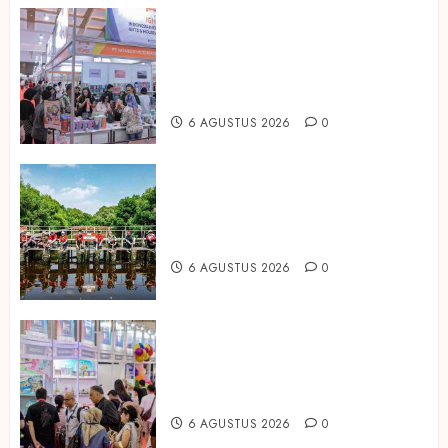
Kembali Hadir di Jakarta, IGHE
2026 Jadi Gerbang Inovasi dan
Peluang Bisnis Industri Gifts dan
Housewares Asia Tenggara
6 AGUSTUS 2026
0
Peringati Hari Mangrove Sedunia,
Prudential Indonesia Tanam 5.500
Mangrove
6 AGUSTUS 2026
0
Temukan Ribuan Mainan dan
Produk Bayi dari Seluruh Dunia di
IBTE 2026
6 AGUSTUS 2026
0