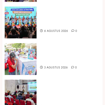
Dorong Investasi Taman Rekreasi
dan Pariwisata Berkualitas, Fun
Asia Expo 2026 Resmi Digelar
6 AGUSTUS 2026
0
Susu Tango Kido Luncurkan Susu
Full Cream Fresh Milk Tanpa
Tambahan Sukrosa
3 AGUSTUS 2026
0
Hadir di Inagritech 2026, Pupuk
Hayati Dinosaurus Tawarkan
Solusi Pembenah Tanah Berbasis
Bio-Teknologi