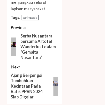
menjangkau seluruh
lapisan masyarakat.
Tags:
sarihusada
Post
Previous
navigation
Previous
Serba Nusantara
bersama Artotel
post:
Wanderlust dalam
“Gempita
Nusantara”
Next
Next
Ajang Bergengsi
Tumbuhkan
post:
Kecintaan Pada
Batik PPBN 2024
Siap Digelar