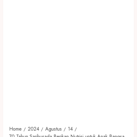
Home
2024
Agustus
14
70 Tahun Sarihusada Berikan Nutrisi untuk Anak Bangsa