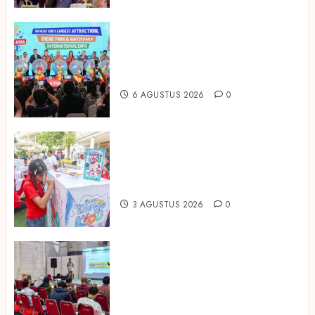
Dorong Investasi Taman Rekreasi
dan Pariwisata Berkualitas, Fun
Asia Expo 2026 Resmi Digelar
6 AGUSTUS 2026
0
Susu Tango Kido Luncurkan Susu
Full Cream Fresh Milk Tanpa
Tambahan Sukrosa
3 AGUSTUS 2026
0
Hadir di Inagritech 2026, Pupuk
Hayati Dinosaurus Tawarkan
Solusi Pembenah Tanah Berbasis
Bio-Teknologi