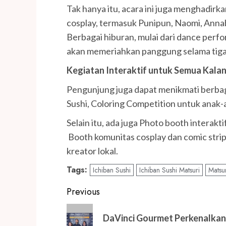
Tak hanya itu, acara ini juga menghadirka
cosplay, termasuk Punipun, Naomi, Annab
Berbagai hiburan, mulai dari dance perfo
akan memeriahkan panggung selama tiga
Kegiatan Interaktif untuk Semua Kala
Pengunjung juga dapat menikmati berbag
Sushi, Coloring Competition untuk anak-
Selain itu, ada juga Photo booth interakt
Booth komunitas cosplay dan comic strip
kreator lokal.
Tags:
Ichiban Sushi
Ichiban Sushi Matsuri
Matsu
Post
Previous
navigation
Previous
DaVinci Gourmet Perkenalka
post: