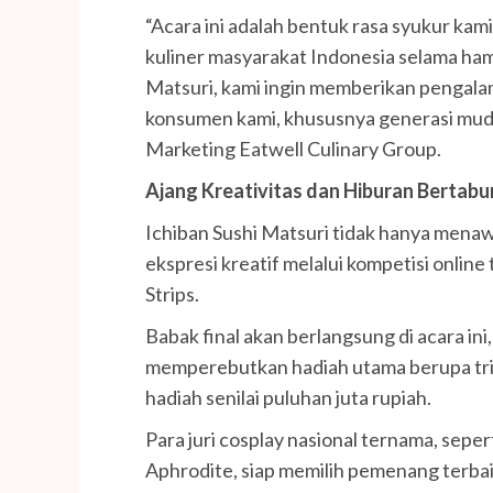
“Acara ini adalah bentuk rasa syukur kam
kuliner masyarakat Indonesia selama hamp
Matsuri, kami ingin memberikan pengal
konsumen kami, khususnya generasi mud
Marketing Eatwell Culinary Group.
Ajang Kreativitas dan Hiburan Bertabu
Ichiban Sushi Matsuri tidak hanya menaw
ekspresi kreatif melalui kompetisi online
Strips.
Babak final akan berlangsung di acara ini, 
memperebutkan hadiah utama berupa tri
hadiah senilai puluhan juta rupiah.
Para juri cosplay nasional ternama, sepe
Aphrodite, siap memilih pemenang terbai