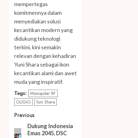
mempertegas
komitmennya dalam
menyediakan solusi
kecantikan modern yang
didukung teknologi
terkini, kini semakin
relevan dengan kehadiran
Yuni Shara sebagai ikon
kecantikan alami dan awet
muda yang inspiratif.
Tags:
Monopolar RF
OLIGIO
Yuni Shara
Post
Previous
navigation
Previous
Dukung Indonesia
Emas 2045, DSC
post: