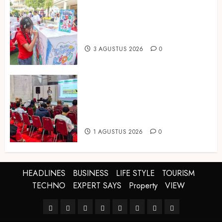
Susu Tango Kido Luncurkan Susu
Full Cream Fresh Milk Tanpa
Tambahan Sukrosa
3 AGUSTUS 2026
0
Hadir di Inagritech 2026, Pupuk
Hayati Dinosaurus Tawarkan
Solusi Pembenah Tanah Berbasis
Bio-Teknologi
1 AGUSTUS 2026
0
HEADLINES
BUSINESS
LIFE STYLE
TOURISM
TECHNO
EXPERT SAYS
Property
VIEW
HEADLINES
BUSINESS
LIFE
TOURISM
TECHNO
EXPERT
Property
VIEW
STYLE
SAYS