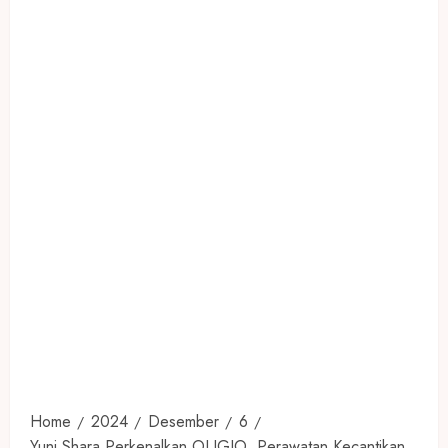
Home
2024
Desember
6
Yuni Shara Perkenalkan OLIGIO, Perawatan Kecantikan