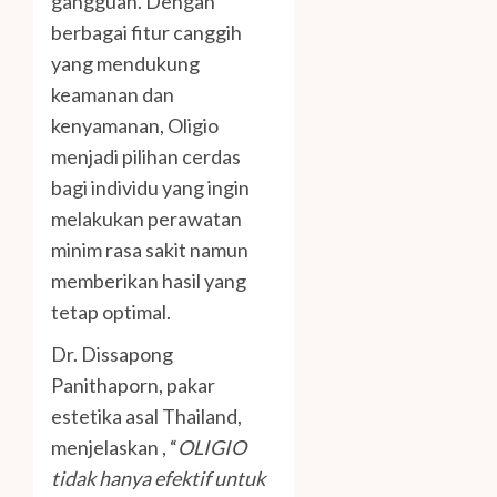
gangguan. Dengan
berbagai fitur canggih
yang mendukung
keamanan dan
kenyamanan, Oligio
menjadi pilihan cerdas
bagi individu yang ingin
melakukan perawatan
minim rasa sakit namun
memberikan hasil yang
tetap optimal.
Dr. Dissapong
Panithaporn, pakar
estetika asal Thailand,
menjelaskan , “
OLIGIO
tidak hanya efektif untuk