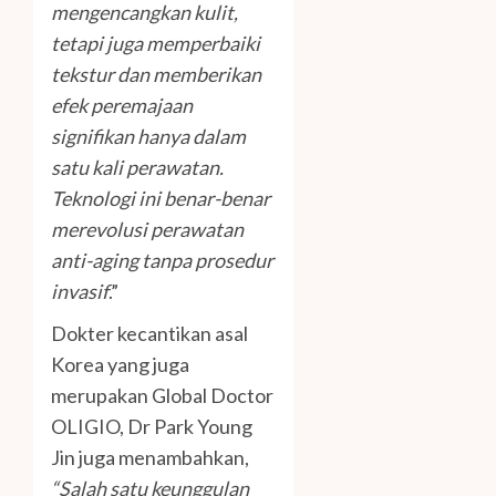
mengencangkan kulit,
tetapi juga memperbaiki
tekstur dan memberikan
efek peremajaan
signifikan hanya dalam
satu kali perawatan.
Teknologi ini benar-benar
merevolusi perawatan
anti-aging tanpa prosedur
invasif
.”
Dokter kecantikan asal
Korea yang juga
merupakan Global Doctor
OLIGIO, Dr Park Young
Jin juga menambahkan,
“Salah satu keunggulan