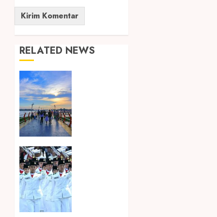
RELATED NEWS
Ini Lima
Tren
Perjalanan
yang
Membentuk
Industri
Wisata
di Paruh
Songkok
Kedua
BHS dan
2026
Atlas
Kembali
8
Hadirkan
AGUSTUS
Edisi
2026
Paskibraka
0