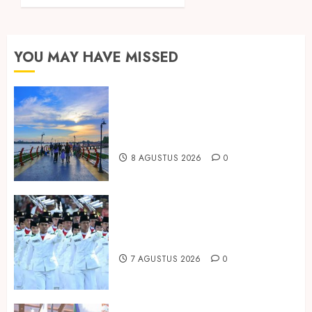
7
AGUSTUS
2026
YOU MAY HAVE MISSED
0
Ini Lima Tren Perjalanan yang
Membentuk Industri Wisata di
Paruh Kedua 2026
8 AGUSTUS 2026
0
Songkok BHS dan Atlas Kembali
Hadirkan Edisi Paskibraka
7 AGUSTUS 2026
0