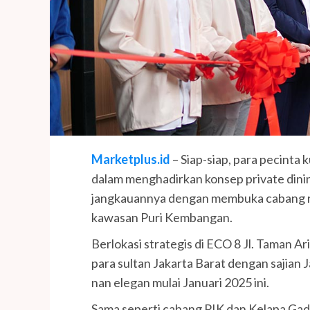
Marketplus.id
– Siap-siap, para pecinta 
dalam menghadirkan konsep private dinin
jangkauannya dengan membuka cabang res
kawasan Puri Kembangan.
Berlokasi strategis di ECO 8 Jl. Taman Ar
para sultan Jakarta Barat dengan sajian 
nan elegan mulai Januari 2025 ini.
Sama seperti cabang PIK dan Kelapa Gadi