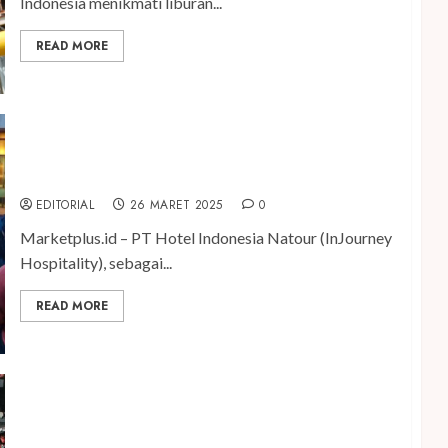
Indonesia menikmati liburan...
READ MORE
InJourney Hospitality Hadirkan Pengalaman
Menginap Penuh Kesan saat Libur Lebaran
EDITORIAL
26 MARET 2025
0
Marketplus.id – PT Hotel Indonesia Natour (InJourney
Hospitality), sebagai...
READ MORE
Naik 14 Persen, Bluebird Catat Pendapatan Rp5,04
T pada 2024