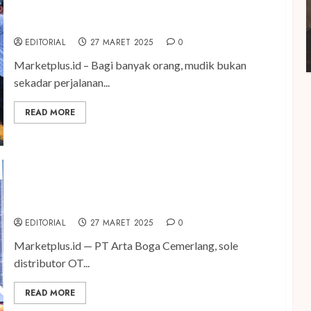
Jelang Idulfitri, Adira Finance Berangkatkan 500
Peserta Mudik Gratis
EDITORIAL
27 MARET 2025
0
Marketplus.id – Bagi banyak orang, mudik bukan
sekadar perjalanan...
READ MORE
Gandeng Brinks, Artaboga Optimalkan
Pengelolaan Kas Dengan Digital Retail Solutions
EDITORIAL
27 MARET 2025
0
Marketplus.id — PT Arta Boga Cemerlang, sole
distributor OT...
READ MORE