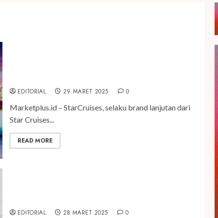
Keberangkatan Perdana Star Voyager dari Tanjung
Priok Tandai Peluncuran brand StarCruises dan
Dream Cruises di Jakarta
EDITORIAL
29 MARET 2025
0
Marketplus.id – StarCruises, selaku brand lanjutan dari
Star Cruises...
READ MORE
Minyak Balur Kutus-Kutus Bertransformasi
Menjadi Sanga-Sanga
EDITORIAL
28 MARET 2025
0