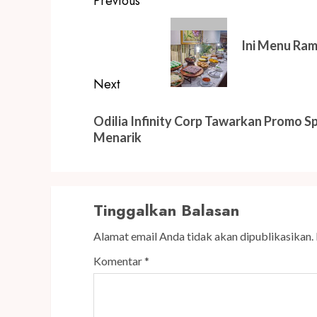
Post
Previous
navigation
Previous
post:
Ini Menu Ram
Next
Next
Odilia Infinity Corp Tawarkan Promo Sp
post:
Menarik
Tinggalkan Balasan
Alamat email Anda tidak akan dipublikasikan.
Komentar
*